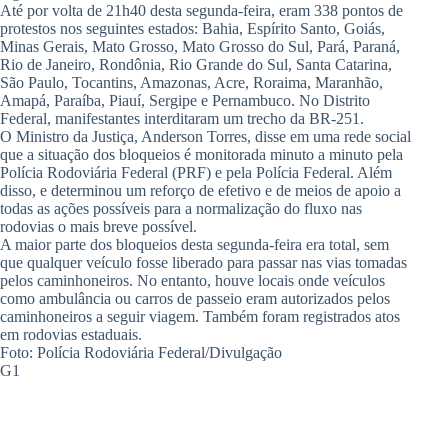
Até por volta de 21h40 desta segunda-feira, eram 338 pontos de
protestos nos seguintes estados: Bahia, Espírito Santo, Goiás,
Minas Gerais, Mato Grosso, Mato Grosso do Sul, Pará, Paraná,
Rio de Janeiro, Rondônia, Rio Grande do Sul, Santa Catarina,
São Paulo, Tocantins, Amazonas, Acre, Roraima, Maranhão,
Amapá, Paraíba, Piauí, Sergipe e Pernambuco. No Distrito
Federal, manifestantes interditaram um trecho da BR-251.
O Ministro da Justiça, Anderson Torres, disse em uma rede social
que a situação dos bloqueios é monitorada minuto a minuto pela
Polícia Rodoviária Federal (PRF) e pela Polícia Federal. Além
disso, e determinou um reforço de efetivo e de meios de apoio a
todas as ações possíveis para a normalização do fluxo nas
rodovias o mais breve possível.
A maior parte dos bloqueios desta segunda-feira era total, sem
que qualquer veículo fosse liberado para passar nas vias tomadas
pelos caminhoneiros. No entanto, houve locais onde veículos
como ambulância ou carros de passeio eram autorizados pelos
caminhoneiros a seguir viagem. Também foram registrados atos
em rodovias estaduais.
Foto: Polícia Rodoviária Federal/Divulgação
G1