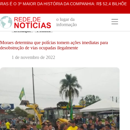
Pular
 O 3º MAIOR DA HISTÓRIA DA COMPANHIA: R$ 52,4 BILHÕES
para
o
conteúdo
o lugar da
informação
Destaque
Política
Moraes determina que polícias tomem ações imediatas para
desobstrução de vias ocupadas ilegalmente
1 de novembro de 2022