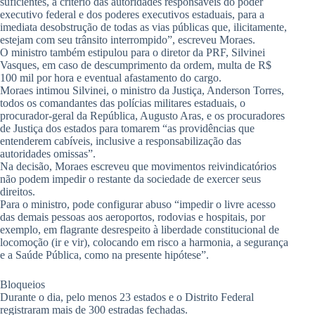
suficientes, a critério das autoridades responsáveis do poder
executivo federal e dos poderes executivos estaduais, para a
imediata desobstrução de todas as vias públicas que, ilicitamente,
estejam com seu trânsito interrompido”, escreveu Moraes.
O ministro também estipulou para o diretor da PRF, Silvinei
Vasques, em caso de descumprimento da ordem, multa de R$
100 mil por hora e eventual afastamento do cargo.
Moraes intimou Silvinei, o ministro da Justiça, Anderson Torres,
todos os comandantes das polícias militares estaduais, o
procurador-geral da República, Augusto Aras, e os procuradores
de Justiça dos estados para tomarem “as providências que
entenderem cabíveis, inclusive a responsabilização das
autoridades omissas”.
Na decisão, Moraes escreveu que movimentos reivindicatórios
não podem impedir o restante da sociedade de exercer seus
direitos.
Para o ministro, pode configurar abuso “impedir o livre acesso
das demais pessoas aos aeroportos, rodovias e hospitais, por
exemplo, em flagrante desrespeito à liberdade constitucional de
locomoção (ir e vir), colocando em risco a harmonia, a segurança
e a Saúde Pública, como na presente hipótese”.
Bloqueios
Durante o dia, pelo menos 23 estados e o Distrito Federal
registraram mais de 300 estradas fechadas.