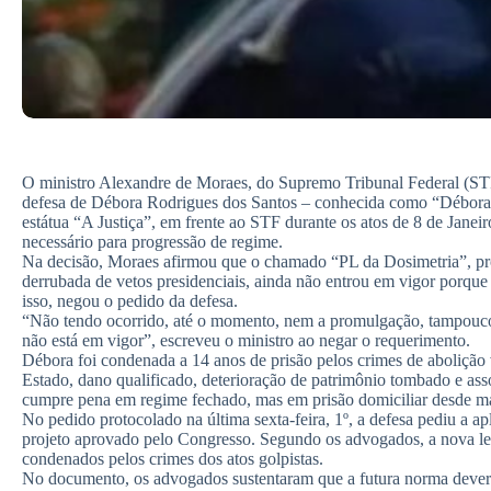
O ministro Alexandre de Moraes, do Supremo Tribunal Federal (STF)
defesa de Débora Rodrigues dos Santos – conhecida como “Débora 
estátua “A Justiça”, em frente ao STF durante os atos de 8 de Janei
necessário para progressão de regime.
Na decisão, Moraes afirmou que o chamado “PL da Dosimetria”, pro
derrubada de vetos presidenciais, ainda não entrou em vigor porqu
isso, negou o pedido da defesa.
“Não tendo ocorrido, até o momento, nem a promulgação, tampouco 
não está em vigor”, escreveu o ministro ao negar o requerimento.
Débora foi condenada a 14 anos de prisão pelos crimes de abolição 
Estado, dano qualificado, deterioração de patrimônio tombado e as
cumpre pena em regime fechado, mas em prisão domiciliar desde ma
No pedido protocolado na última sexta-feira, 1º, a defesa pediu a a
projeto aprovado pelo Congresso. Segundo os advogados, a nova legi
condenados pelos crimes dos atos golpistas.
No documento, os advogados sustentaram que a futura norma deveri