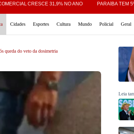
AL CRESCE 31,9% NO ANO
PARAÍBA TEM 5º MAIOR 
ca
Cidades
Esportes
Cultura
Mundo
Policial
Geral
ós queda do veto da dosimetria
Leia t