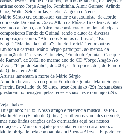
carnavalesco Cacique de Ramos, no Rio de Janeiro, e é berço de
artistas como Jorge Aragão, Sombrinha, Almir Guineto, Arlindo
Cruz, Walter Sete Cordas, Cléber Augusto e Neoci.
Mário Sérgio era compositor, cantor e cavaquinista, de acordo
com o site Dicionário Cravo Albin da Música Brasileira. Ainda
segundo a página, o músico era considerado um dos principais
compositores Fundo de Quintal, sendo o autor de diversas
composições como: “Alem dos Sonhos da Ilusão”; “Brasil
Nagô”; “Menina da Colina”; “Ira de Hortelã”, entre outras.
Em toda a carreira, Mário Sérgio participou, ao menos, da
produção de 11 discos. Entre eles, “Fundo de Quinta – Cacique
de Ramos”, de 2002; no mesmo ano do CD “Jorge Aragão Ao
Vivo”; “Papo de Sambe”, de 2001; e “Simplicidade”, do Fundo
de Quinta, em 2000.
Artistas lamentam a morte de Mário Sérgio
A morte do vocalista do grupo Fundo de Quintal, Mario Sérgio
Ferreira Brochado, de 58 anos, neste domingo (29) fez sambistas
prestarem homenagem pelas redes sociais neste domingo (29).
Veja abaixo:
Thiaguinho: “Luto! Nosso amigo e referencia musical, se foi…
Mário Sérgio (Fundo de Quintal), sentiremos saudades de você,
mas suas lindas canções estão eternizadas aqui nos nossos
corações… Muito obrigado por cantar em meu casamento…
Muito obrigado pela companhia em Buenos Aires… E, pode ter