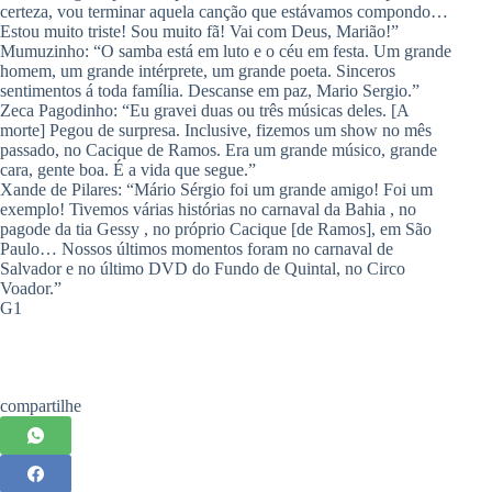
certeza, vou terminar aquela canção que estávamos compondo…
Estou muito triste! Sou muito fã! Vai com Deus, Marião!”
Mumuzinho: “O samba está em luto e o céu em festa. Um grande
homem, um grande intérprete, um grande poeta. Sinceros
sentimentos á toda família. Descanse em paz, Mario Sergio.”
Zeca Pagodinho: “Eu gravei duas ou três músicas deles. [A
morte] Pegou de surpresa. Inclusive, fizemos um show no mês
passado, no Cacique de Ramos. Era um grande músico, grande
cara, gente boa. É a vida que segue.”
Xande de Pilares: “Mário Sérgio foi um grande amigo! Foi um
exemplo! Tivemos várias histórias no carnaval da Bahia , no
pagode da tia Gessy , no próprio Cacique [de Ramos], em São
Paulo… Nossos últimos momentos foram no carnaval de
Salvador e no último DVD do Fundo de Quintal, no Circo
Voador.”
G1
compartilhe