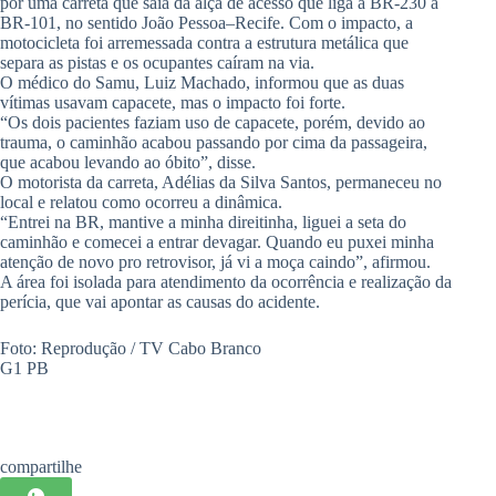
por uma carreta que saía da alça de acesso que liga a BR-230 à
BR-101, no sentido João Pessoa–Recife. Com o impacto, a
motocicleta foi arremessada contra a estrutura metálica que
separa as pistas e os ocupantes caíram na via.
O médico do Samu, Luiz Machado, informou que as duas
vítimas usavam capacete, mas o impacto foi forte.
“Os dois pacientes faziam uso de capacete, porém, devido ao
trauma, o caminhão acabou passando por cima da passageira,
que acabou levando ao óbito”, disse.
O motorista da carreta, Adélias da Silva Santos, permaneceu no
local e relatou como ocorreu a dinâmica.
“Entrei na BR, mantive a minha direitinha, liguei a seta do
caminhão e comecei a entrar devagar. Quando eu puxei minha
atenção de novo pro retrovisor, já vi a moça caindo”, afirmou.
A área foi isolada para atendimento da ocorrência e realização da
perícia, que vai apontar as causas do acidente.
Foto: Reprodução / TV Cabo Branco
G1 PB
compartilhe