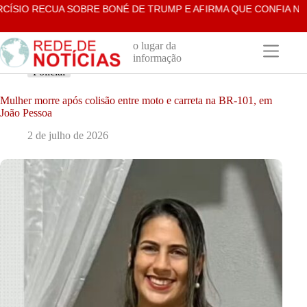
Pular
SIO RECUA SOBRE BONÉ DE TRUMP E AFIRMA QUE CONFIA NAS 
para
o
conteúdo
o lugar da
informação
Policial
Mulher morre após colisão entre moto e carreta na BR-101, em
João Pessoa
2 de julho de 2026