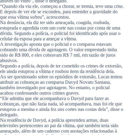
através do vidro”, disse o delegado.
“Quando ela viu ele, começou a chorar, se tremia, teve uma crise.
E depois de ver ele se escondeu, para entender a gravidade do
que essa vítima sofreu”, acrescentou.
Na denúncia, ela diz ter sido ameaçada, coagida, roubada,
estuprada e agredida com um corte nas costas por conta de uma
dívida. Segundo a polícia, o policial foi identificado após usar o
celular da esposa para a ameçar a vítima.
A investigação aponta que o policial e o comparsa estavam
cobrando uma dívida de agiotagem. O valor emprestado tinha
sido de R$ 800, e eles cobravam R$ 7 mil, em razão de juros
abusivos.
Segundo a polícia, depois de ter cometido os crimes de extorsão,
ele ainda estuprou a vítima e roubou itens da residência dela.
Ao ser questionado sobre os episódios de extorsão, Lucas tentou
atribuir as cobranças ao comparsa Davyd Novato Santana,
também investigado por agiotagem. No entanto, o policial
acabou confessando outros crimes graves.
“Ele admitiu que ele acompanhava o Davyd para fazer as
cobranças, que não fazia nada, só acompanhava, mas foi ele que
estuprou a menina e ainda fez uns cortes nas costas dela”, disse o
delegado.
Na residência de Davyd, a polícia apreendeu armas, duas
televisões pertencentes ao pai da vítima, que também teria sido
ameaçado, além de um caderno com anotações relacionadas à