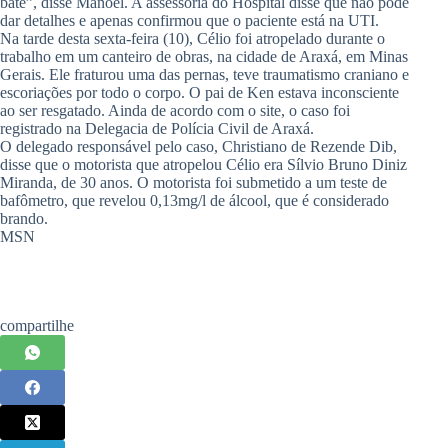
bate”, disse Manoel. A assessoria do Hospital disse que não pode
dar detalhes e apenas confirmou que o paciente está na UTI.
Na tarde desta sexta-feira (10), Célio foi atropelado durante o
trabalho em um canteiro de obras, na cidade de Araxá, em Minas
Gerais. Ele fraturou uma das pernas, teve traumatismo craniano e
escoriações por todo o corpo. O pai de Ken estava inconsciente
ao ser resgatado. Ainda de acordo com o site, o caso foi
registrado na Delegacia de Polícia Civil de Araxá.
O delegado responsável pelo caso, Christiano de Rezende Dib,
disse que o motorista que atropelou Célio era Sílvio Bruno Diniz
Miranda, de 30 anos. O motorista foi submetido a um teste de
bafômetro, que revelou 0,13mg/l de álcool, que é considerado
brando.
MSN
compartilhe