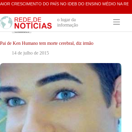
Pular
OR CRESCIMENTO DO PAÍS NO IDEB DO ENSINO MÉDIO NA REDE E
para
o
conteúdo
o lugar da
informação
Cidades
Pai de Ken Humano tem morte cerebral, diz irmão
14 de julho de 2015