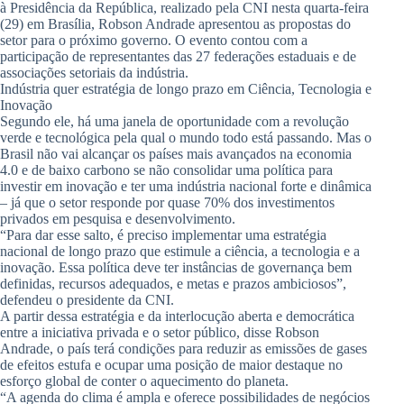
à Presidência da República, realizado pela CNI nesta quarta-feira
(29) em Brasília, Robson Andrade apresentou as propostas do
setor para o próximo governo. O evento contou com a
participação de representantes das 27 federações estaduais e de
associações setoriais da indústria.
Indústria quer estratégia de longo prazo em Ciência, Tecnologia e
Inovação
Segundo ele, há uma janela de oportunidade com a revolução
verde e tecnológica pela qual o mundo todo está passando. Mas o
Brasil não vai alcançar os países mais avançados na economia
4.0 e de baixo carbono se não consolidar uma política para
investir em inovação e ter uma indústria nacional forte e dinâmica
– já que o setor responde por quase 70% dos investimentos
privados em pesquisa e desenvolvimento.
“Para dar esse salto, é preciso implementar uma estratégia
nacional de longo prazo que estimule a ciência, a tecnologia e a
inovação. Essa política deve ter instâncias de governança bem
definidas, recursos adequados, e metas e prazos ambiciosos”,
defendeu o presidente da CNI.
A partir dessa estratégia e da interlocução aberta e democrática
entre a iniciativa privada e o setor público, disse Robson
Andrade, o país terá condições para reduzir as emissões de gases
de efeitos estufa e ocupar uma posição de maior destaque no
esforço global de conter o aquecimento do planeta.
“A agenda do clima é ampla e oferece possibilidades de negócios