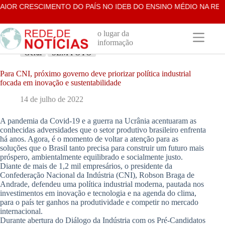
Pular
IOR CRESCIMENTO DO PAÍS NO IDEB DO ENSINO MÉDIO NA REDE
para
o
conteúdo
o lugar da
informação
Geral
SEM FOTO
Para CNI, próximo governo deve priorizar política industrial
focada em inovação e sustentabilidade
14 de julho de 2022
A pandemia da Covid-19 e a guerra na Ucrânia acentuaram as
conhecidas adversidades que o setor produtivo brasileiro enfrenta
há anos. Agora, é o momento de voltar a atenção para as
soluções que o Brasil tanto precisa para construir um futuro mais
próspero, ambientalmente equilibrado e socialmente justo.
Diante de mais de 1,2 mil empresários, o presidente da
Confederação Nacional da Indústria (CNI), Robson Braga de
Andrade, defendeu uma política industrial moderna, pautada nos
investimentos em inovação e tecnologia e na agenda do clima,
para o país ter ganhos na produtividade e competir no mercado
internacional.
Durante abertura do Diálogo da Indústria com os Pré-Candidatos