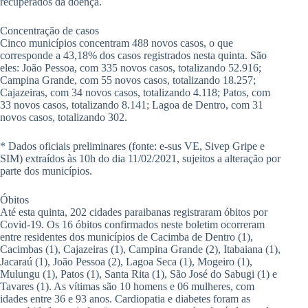
recuperados da doença.
Concentração de casos
Cinco municípios concentram 488 novos casos, o que
corresponde a 43,18% dos casos registrados nesta quinta. São
eles: João Pessoa, com 335 novos casos, totalizando 52.916;
Campina Grande, com 55 novos casos, totalizando 18.257;
Cajazeiras, com 34 novos casos, totalizando 4.118; Patos, com
33 novos casos, totalizando 8.141; Lagoa de Dentro, com 31
novos casos, totalizando 302.
* Dados oficiais preliminares (fonte: e-sus VE, Sivep Gripe e
SIM) extraídos às 10h do dia 11/02/2021, sujeitos a alteração por
parte dos municípios.
Óbitos
Até esta quinta, 202 cidades paraibanas registraram óbitos por
Covid-19. Os 16 óbitos confirmados neste boletim ocorreram
entre residentes dos municípios de Cacimba de Dentro (1),
Cacimbas (1), Cajazeiras (1), Campina Grande (2), Itabaiana (1),
Jacaraú (1), João Pessoa (2), Lagoa Seca (1), Mogeiro (1),
Mulungu (1), Patos (1), Santa Rita (1), São José do Sabugi (1) e
Tavares (1). As vítimas são 10 homens e 06 mulheres, com
idades entre 36 e 93 anos. Cardiopatia e diabetes foram as