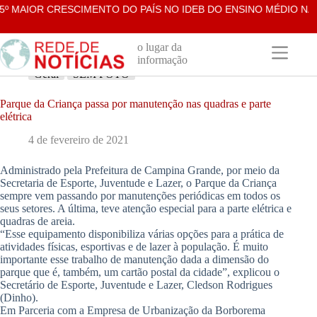
Pular
º MAIOR CRESCIMENTO DO PAÍS NO IDEB DO ENSINO MÉDIO NA R
para
o
conteúdo
o lugar da
informação
Geral
SEM FOTO
Parque da Criança passa por manutenção nas quadras e parte
elétrica
4 de fevereiro de 2021
Administrado pela Prefeitura de Campina Grande, por meio da
Secretaria de Esporte, Juventude e Lazer, o Parque da Criança
sempre vem passando por manutenções periódicas em todos os
seus setores. A última, teve atenção especial para a parte elétrica e
quadras de areia.
“Esse equipamento disponibiliza várias opções para a prática de
atividades físicas, esportivas e de lazer à população. É muito
importante esse trabalho de manutenção dada a dimensão do
parque que é, também, um cartão postal da cidade”, explicou o
Secretário de Esporte, Juventude e Lazer, Cledson Rodrigues
(Dinho).
Em Parceria com a Empresa de Urbanização da Borborema