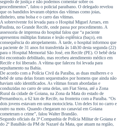
segredo de justiça e não podemos comentar sobre os
procedimentos”, falou o policial paraibano. O delegado revelou
que os bandidos levaram objetos das vítimas como joias,
dinheiro, uma bolsa e o carro das vítimas.
A sobrevivente foi levada para o Hospital Miguel Arraes, em
Paulista, no Grande Recife, onde passa por procedimento. A
assessoria de imprensa do hospital falou que “a paciente
apresentou múltiplas fraturas e lesão esplênica (baço), em
consequência do atropelamento. À tarde, o hospital informou que
a paciente de 31 anos foi transferida às 14h30 desta segunda (22)
para o Hospital Memorial São José, em Recife (PE). O bebê dela
foi encontrado debilitado, mas recebeu atendimento médico em
Recife e foi liberado. A vítima que faleceu foi levada para
sepultamento na Bahia.
De acordo com a Polícia Civil da Paraíba, as duas mulheres e o
bebê de uma delas foram sequestrados por homens que ainda não
haviam sido identificados. As vítimas foram abordadas e
conduzidas no carro de uma delas, um Fiat Siena, até a Zona
Rural da cidade de Goiana, na Zona da Mata do estado de
Pernambuco, a 62 km de Recife, na fronteira com a Paraíba. “Os
dois jovens estavam em uma motocicleta. Um deles foi no carro e
outro na moto. Quando chegaram no canavial em Goiana
cometeram o crime”, falou Walter Brandão.
Segundo oficiais da 3ª Companhia de Polícia Militar de Goiana e
do 2º Batalhão da PM de Nazaré da Mata, que atuam na região,