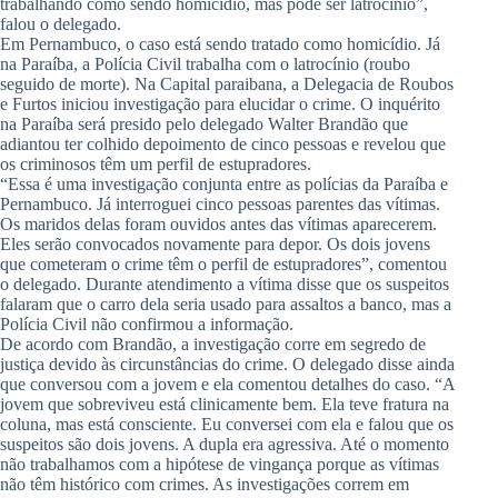
trabalhando como sendo homicídio, mas pode ser latrocínio”,
falou o delegado.
Em Pernambuco, o caso está sendo tratado como homicídio. Já
na Paraíba, a Polícia Civil trabalha com o latrocínio (roubo
seguido de morte). Na Capital paraibana, a Delegacia de Roubos
e Furtos iniciou investigação para elucidar o crime. O inquérito
na Paraíba será presido pelo delegado Walter Brandão que
adiantou ter colhido depoimento de cinco pessoas e revelou que
os criminosos têm um perfil de estupradores.
“Essa é uma investigação conjunta entre as polícias da Paraíba e
Pernambuco. Já interroguei cinco pessoas parentes das vítimas.
Os maridos delas foram ouvidos antes das vítimas aparecerem.
Eles serão convocados novamente para depor. Os dois jovens
que cometeram o crime têm o perfil de estupradores”, comentou
o delegado. Durante atendimento a vítima disse que os suspeitos
falaram que o carro dela seria usado para assaltos a banco, mas a
Polícia Civil não confirmou a informação.
De acordo com Brandão, a investigação corre em segredo de
justiça devido às circunstâncias do crime. O delegado disse ainda
que conversou com a jovem e ela comentou detalhes do caso. “A
jovem que sobreviveu está clinicamente bem. Ela teve fratura na
coluna, mas está consciente. Eu conversei com ela e falou que os
suspeitos são dois jovens. A dupla era agressiva. Até o momento
não trabalhamos com a hipótese de vingança porque as vítimas
não têm histórico com crimes. As investigações correm em