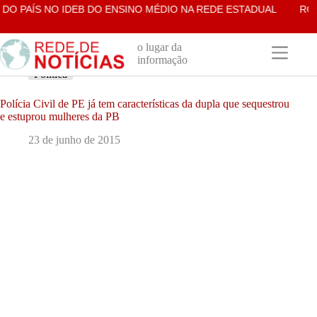
Pular
 PAÍS NO IDEB DO ENSINO MÉDIO NA REDE ESTADUAL
ROSÁLI
para
o
conteúdo
o lugar da
informação
Política
Polícia Civil de PE já tem características da dupla que sequestrou
e estuprou mulheres da PB
23 de junho de 2015