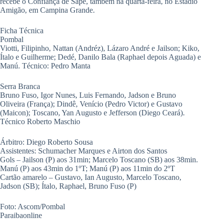
recebe o Confiança de Sapé, também na quarta-feira, no Estádio
Amigão, em Campina Grande.
Ficha Técnica
Pombal
Viotti, Filipinho, Nattan (Andréz), Lázaro André e Jailson; Kiko,
Ítalo e Guilherme; Dedé, Danilo Bala (Raphael depois Aguada) e
Manú. Técnico: Pedro Manta
Serra Branca
Bruno Fuso, Igor Nunes, Luis Fernando, Jadson e Bruno
Oliveira (França); Dindê, Venício (Pedro Victor) e Gustavo
(Maicon); Toscano, Yan Augusto e Jefferson (Diego Ceará).
Técnico Roberto Maschio
Árbitro: Diego Roberto Sousa
Assistentes: Schumacher Marques e Airton dos Santos
Gols – Jailson (P) aos 31min; Marcelo Toscano (SB) aos 38min.
Manú (P) aos 43min do 1ºT; Manú (P) aos 11min do 2ºT
Cartão amarelo – Gustavo, Ian Augusto, Marcelo Toscano,
Jadson (SB); Ítalo, Raphael, Bruno Fuso (P)
Foto: Ascom/Pombal
Paraibaonline