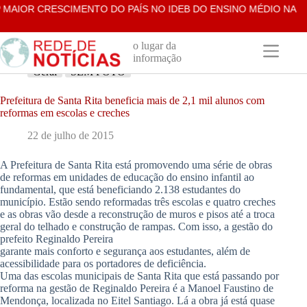
Pular
MAIOR CRESCIMENTO DO PAÍS NO IDEB DO ENSINO MÉDIO NA RE
para
o
conteúdo
o lugar da
informação
Geral
SEM FOTO
Prefeitura de Santa Rita beneficia mais de 2,1 mil alunos com
reformas em escolas e creches
22 de julho de 2015
A Prefeitura de Santa Rita está promovendo uma série de obras
de reformas em unidades de educação do ensino infantil ao
fundamental, que está beneficiando 2.138 estudantes do
município. Estão sendo reformadas três escolas e quatro creches
e as obras vão desde a reconstrução de muros e pisos até a troca
geral do telhado e construção de rampas. Com isso, a gestão do
prefeito Reginaldo Pereira
garante mais conforto e segurança aos estudantes, além de
acessibilidade para os portadores de deficiência.
Uma das escolas municipais de Santa Rita que está passando por
reforma na gestão de Reginaldo Pereira é a Manoel Faustino de
Mendonça, localizada no Eitel Santiago. Lá a obra já está quase