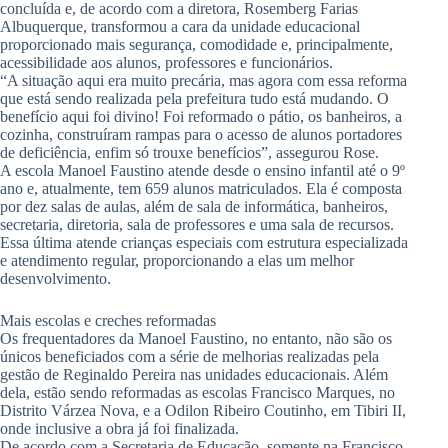
concluída e, de acordo com a diretora, Rosemberg Farias
Albuquerque, transformou a cara da unidade educacional
proporcionado mais segurança, comodidade e, principalmente,
acessibilidade aos alunos, professores e funcionários.
“A situação aqui era muito precária, mas agora com essa reforma
que está sendo realizada pela prefeitura tudo está mudando. O
benefício aqui foi divino! Foi reformado o pátio, os banheiros, a
cozinha, construíram rampas para o acesso de alunos portadores
de deficiência, enfim só trouxe benefícios”, assegurou Rose.
A escola Manoel Faustino atende desde o ensino infantil até o 9º
ano e, atualmente, tem 659 alunos matriculados. Ela é composta
por dez salas de aulas, além de sala de informática, banheiros,
secretaria, diretoria, sala de professores e uma sala de recursos.
Essa última atende crianças especiais com estrutura especializada
e atendimento regular, proporcionando a elas um melhor
desenvolvimento.
Mais escolas e creches reformadas
Os frequentadores da Manoel Faustino, no entanto, não são os
únicos beneficiados com a série de melhorias realizadas pela
gestão de Reginaldo Pereira nas unidades educacionais. Além
dela, estão sendo reformadas as escolas Francisco Marques, no
Distrito Várzea Nova, e a Odilon Ribeiro Coutinho, em Tibiri II,
onde inclusive a obra já foi finalizada.
De acordo com a Secretaria de Educação, somente na Francisco