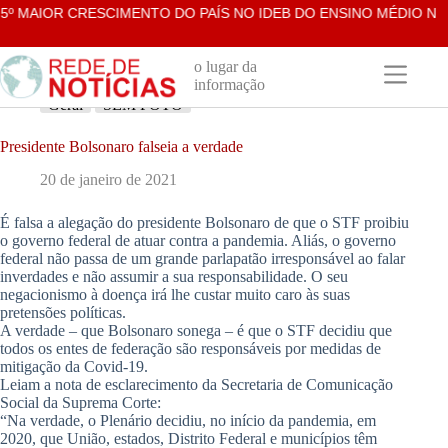
Pular
º MAIOR CRESCIMENTO DO PAÍS NO IDEB DO ENSINO MÉDIO NA 
para
o
conteúdo
o lugar da
informação
Geral
SEM FOTO
Presidente Bolsonaro falseia a verdade
20 de janeiro de 2021
É falsa a alegação do presidente Bolsonaro de que o STF proibiu
o governo federal de atuar contra a pandemia. Aliás, o governo
federal não passa de um grande parlapatão irresponsável ao falar
inverdades e não assumir a sua responsabilidade. O seu
negacionismo à doença irá lhe custar muito caro às suas
pretensões políticas.
A verdade – que Bolsonaro sonega – é que o STF decidiu que
todos os entes de federação são responsáveis por medidas de
mitigação da Covid-19.
Leiam a nota de esclarecimento da Secretaria de Comunicação
Social da Suprema Corte:
“Na verdade, o Plenário decidiu, no início da pandemia, em
2020, que União, estados, Distrito Federal e municípios têm