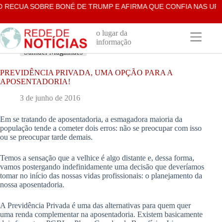
Pular
RECUA SOBRE BONÉ DE TRUMP E AFIRMA QUE CONFIA NAS URNA
para
o
conteúdo
o lugar da
informação
Samuel Magalhães
PREVIDÊNCIA PRIVADA, UMA OPÇÃO PARA A
APOSENTADORIA!
3 de junho de 2016
Em se tratando de aposentadoria, a esmagadora maioria da
população tende a cometer dois erros: não se preocupar com isso
ou se preocupar tarde demais.
Temos a sensação que a velhice é algo distante e, dessa forma,
vamos postergando indefinidamente uma decisão que deveríamos
tomar no início das nossas vidas profissionais: o planejamento da
nossa aposentadoria.
A Previdência Privada é uma das alternativas para quem quer
uma renda complementar na aposentadoria. Existem basicamente