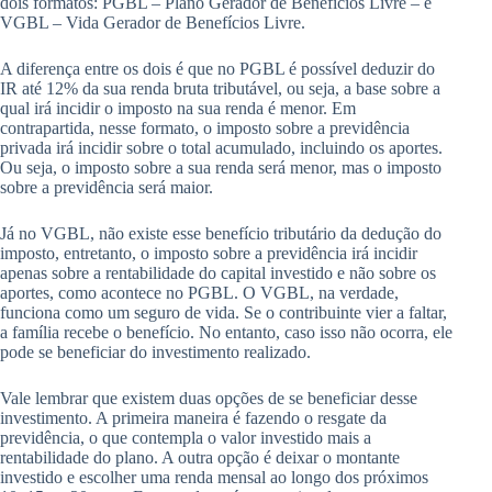
dois formatos: PGBL – Plano Gerador de Benefícios Livre – e
VGBL – Vida Gerador de Benefícios Livre.
A diferença entre os dois é que no PGBL é possível deduzir do
IR até 12% da sua renda bruta tributável, ou seja, a base sobre a
qual irá incidir o imposto na sua renda é menor. Em
contrapartida, nesse formato, o imposto sobre a previdência
privada irá incidir sobre o total acumulado, incluindo os aportes.
Ou seja, o imposto sobre a sua renda será menor, mas o imposto
sobre a previdência será maior.
Já no VGBL, não existe esse benefício tributário da dedução do
imposto, entretanto, o imposto sobre a previdência irá incidir
apenas sobre a rentabilidade do capital investido e não sobre os
aportes, como acontece no PGBL. O VGBL, na verdade,
funciona como um seguro de vida. Se o contribuinte vier a faltar,
a família recebe o benefício. No entanto, caso isso não ocorra, ele
pode se beneficiar do investimento realizado.
Vale lembrar que existem duas opções de se beneficiar desse
investimento. A primeira maneira é fazendo o resgate da
previdência, o que contempla o valor investido mais a
rentabilidade do plano. A outra opção é deixar o montante
investido e escolher uma renda mensal ao longo dos próximos