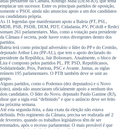
atual presidente da Câmara, Rodrigo Maia (DEM-RJ), que tenta
emplacar um sucessor. Entre os principais partidos de oposição,
somente o PSOL ainda não anunciou apoio a um dos candidatos
ou candidatura própria.
As 11 legendas que manifestaram apoio a Baleia (PT, PSL,
MDB, PSB, PSDB, DEM, PDT, Cidadania, PV, PCdoB e Rede)
somam 261 parlamentares. Mas, como a votação para presidente
da Câmara é secreta, pode haver votos divergentes dentro dos
partidos.
Baleia terá como principal adversário o líder do PP e do Centrão,
deputado Arthur Lira (PP-AL), que tem o apoio declarado do
presidente da República, Jair Bolsonaro. Atualmente, o bloco de
Lira é composto pelos partidos PL, PP, PSD, Republicanos,
Solidariedade, Pros, Patriota, PSC e Avante. Juntas, as siglas
reúnem 195 parlamentares. O PTB também deve se unir ao
grupo.
Alguns partidos, como o Podemos (dez deputados) e o Novo
(oito), ainda não anunciaram oficialmente apoio a nenhum dos
dois candidatos. O líder do Novo, deputado Paulo Ganime (RJ),
disse que a sigla está “definindo” e que o anúncio deve ser feito
na próxima semana.
Até esta segunda-feira, a data exata da eleição não estava
definida. Pelo regimento da Câmara, precisa ser realizada até 2
de fevereiro, quando os trabalhos legislativos têm de ser
retomados, após o recesso parlamentar. O mais provável é que