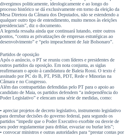
divergimos politicamente, ideologicamente e ao longo do
processo histórico se dá exclusivamente em torno da eleição da
Mesa Diretora da Câmara dos Deputados, não se estendendo a
qualquer outro tipo de entendimento, muito menos às eleições
presidenciais”, diz o documento.
A legenda ressalta ainda que continuará lutando, entre outros
pontos, “contra as privatizações de empresas estratégicas ao
desenvolvimento” e “pelo impeachment de Jair Bolsonaro”.
Partidos de oposição
Após o anúncio, o PT se reuniu com líderes e presidentes de
outros partidos da oposição. Em nota conjunta, as siglas
reafirmaram o apoio à candidatura de Baleia Rossi. O texto é
assinado por PC do B, PT, PSB, PDT, Rede e Minorias na
Câmara e no Congresso.
Além das contrapartidas defendidas pelo PT para o apoio ao
candidato de Maia, os partidos defendem “a independência do
Poder Legislativo” e elencam uma série de medidas, como:
• apreciar projetos de decreto legislativo, instrumento legislativo
para derrubar decisões do governo federal, para segundo os
partidos “impedir que o Poder Executivo exorbite ou desvie de
seu poder regulamentar para driblar, esvaziar ou burlar leis”;
• convocar ministros e outras autoridades para “prestar contas por