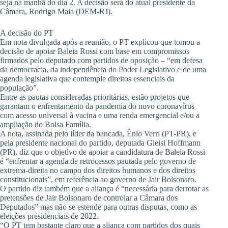
seja na manhã do dia 2. A decisão será do atual presidente da
Câmara, Rodrigo Maia (DEM-RJ).
A decisão do PT
Em nota divulgada após a reunião, o PT explicou que tomou a
decisão de apoiar Baleia Rossi com base em compromissos
firmados pelo deputado com partidos de oposição – “em defesa
da democracia, da independência do Poder Legislativo e de uma
agenda legislativa que contemple direitos essenciais da
população”.
Entre as pautas consideradas prioritárias, estão projetos que
garantam o enfrentamento da pandemia do novo coronavírus
com acesso universal à vacina e uma renda emergencial e/ou a
ampliação do Bolsa Família.
A nota, assinada pelo líder da bancada, Ênio Verri (PT-PR), e
pela presidente nacional do partido, deputada Gleisi Hoffmann
(PR), diz que o objetivo de apoiar a candidatura de Baleia Rossi
é “enfrentar a agenda de retrocessos pautada pelo governo de
extrema-direita no campo dos direitos humanos e dos direitos
constitucionais”, em referência ao governo de Jair Bolsonaro.
O partido diz também que a aliança é “necessária para derrotar as
pretensões de Jair Bolsonaro de controlar a Câmara dos
Deputados” mas não se estende para outras disputas, como as
eleições presidenciais de 2022.
“O PT tem bastante claro que a aliança com partidos dos quais