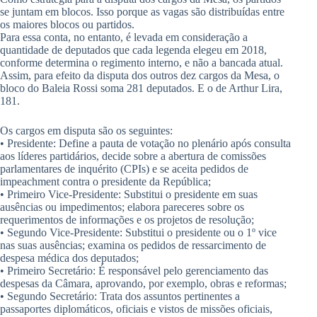
se juntam em blocos. Isso porque as vagas são distribuídas entre
os maiores blocos ou partidos.
Para essa conta, no entanto, é levada em consideração a
quantidade de deputados que cada legenda elegeu em 2018,
conforme determina o regimento interno, e não a bancada atual.
Assim, para efeito da disputa dos outros dez cargos da Mesa, o
bloco do Baleia Rossi soma 281 deputados. E o de Arthur Lira,
181.
Os cargos em disputa são os seguintes:
• Presidente: Define a pauta de votação no plenário após consulta
aos líderes partidários, decide sobre a abertura de comissões
parlamentares de inquérito (CPIs) e se aceita pedidos de
impeachment contra o presidente da República;
• Primeiro Vice-Presidente: Substitui o presidente em suas
ausências ou impedimentos; elabora pareceres sobre os
requerimentos de informações e os projetos de resolução;
• Segundo Vice-Presidente: Substitui o presidente ou o 1º vice
nas suas ausências; examina os pedidos de ressarcimento de
despesa médica dos deputados;
• Primeiro Secretário: É responsável pelo gerenciamento das
despesas da Câmara, aprovando, por exemplo, obras e reformas;
• Segundo Secretário: Trata dos assuntos pertinentes a
passaportes diplomáticos, oficiais e vistos de missões oficiais,