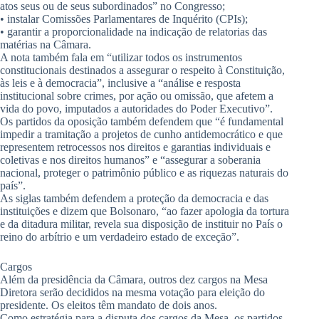
atos seus ou de seus subordinados” no Congresso;
• instalar Comissões Parlamentares de Inquérito (CPIs);
• garantir a proporcionalidade na indicação de relatorias das
matérias na Câmara.
A nota também fala em “utilizar todos os instrumentos
constitucionais destinados a assegurar o respeito à Constituição,
às leis e à democracia”, inclusive a “análise e resposta
institucional sobre crimes, por ação ou omissão, que afetem a
vida do povo, imputados a autoridades do Poder Executivo”.
Os partidos da oposição também defendem que “é fundamental
impedir a tramitação a projetos de cunho antidemocrático e que
representem retrocessos nos direitos e garantias individuais e
coletivas e nos direitos humanos” e “assegurar a soberania
nacional, proteger o patrimônio público e as riquezas naturais do
país”.
As siglas também defendem a proteção da democracia e das
instituições e dizem que Bolsonaro, “ao fazer apologia da tortura
e da ditadura militar, revela sua disposição de instituir no País o
reino do arbítrio e um verdadeiro estado de exceção”.
Cargos
Além da presidência da Câmara, outros dez cargos na Mesa
Diretora serão decididos na mesma votação para eleição do
presidente. Os eleitos têm mandato de dois anos.
Como estratégia para a disputa dos cargos da Mesa, os partidos