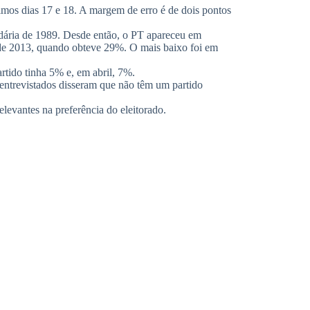
os com
*
mail
*