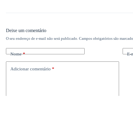
Salvar meus dados neste navegador para a próxima vez que eu 
Publicar comentário
RDN
Copyright © 2026 - um site feito num
click