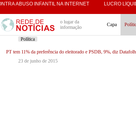
Pular
A ABUSO INFANTIL NA INTERNET
LUCRO LÍQUIDO PET
para
o
conteúdo
o lugar da
Capa
Políti
informação
Política
PT tem 11% da preferência do eleitorado e PSDB, 9%, diz Datafol
23 de junho de 2015