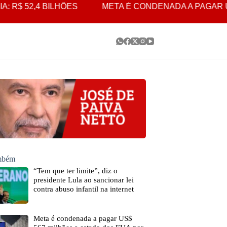
52,4 BILHÕES
META É CONDENADA A PAGAR US$ 5
ambém
“Tem que ter limite”, diz o
presidente Lula ao sancionar lei
contra abuso infantil na internet
Meta é condenada a pagar US$