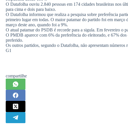
compartilhe
Deixe um comentário
O seu endereço de e-mail não será publicado.
Campos obrigatórios são marcad
Nome
*
E-
Adicionar comentário
*