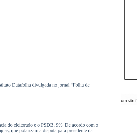
a de S.Paulo” nesta terça-feira (23) mostra que o PT
 o instituto, os números representam um empate
te da República desde 1994.
imos dias 17 e 18. A margem de erro é de dois pontos
idária de 1989. Desde então, o PT apareceu em
 de 2013, quando obteve 29%. O mais baixo foi em
rtido tinha 5% e, em abril, 7%.
ntrevistados disseram que não têm um partido
levantes na preferência do eleitorado.