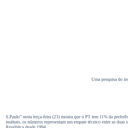
Uma pesquisa do instituto Datafolha divulgada no jornal “Folh
tem 11% da preferência do eleitorado e o PSDB, 9%. De acordo com
técnico entre as duas siglas, que polarizam a disputa para presiden
O Datafolha ouviu 2.840 pessoas em 174 cidades brasileiras nos últ
para cima e dois para baixo.
O Datafolha informou que realiza a pesquisa sobre preferência part
primeiro lugar em todas. O maior patamar do partido foi em março
março deste ano, quando foi a 9%.
O atual patamar do PSDB é recorde para a sigula. Em fevereiro o pa
O PMDB aparece com 6% da preferência do eleitorado, e 67% dos e
preferido.
Os outros partidos, segundo o Datafolha, não apresentam números re
G1