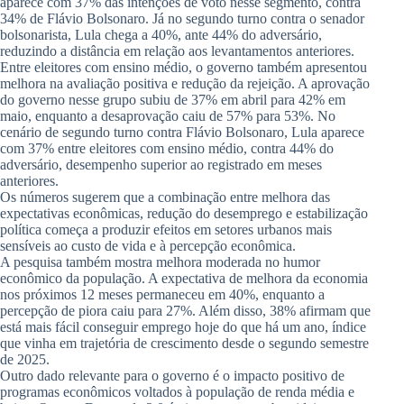
aparece com 37% das intenções de voto nesse segmento, contra
34% de Flávio Bolsonaro. Já no segundo turno contra o senador
bolsonarista, Lula chega a 40%, ante 44% do adversário,
reduzindo a distância em relação aos levantamentos anteriores.
Entre eleitores com ensino médio, o governo também apresentou
melhora na avaliação positiva e redução da rejeição. A aprovação
do governo nesse grupo subiu de 37% em abril para 42% em
maio, enquanto a desaprovação caiu de 57% para 53%. No
cenário de segundo turno contra Flávio Bolsonaro, Lula aparece
com 37% entre eleitores com ensino médio, contra 44% do
adversário, desempenho superior ao registrado em meses
anteriores.
Os números sugerem que a combinação entre melhora das
expectativas econômicas, redução do desemprego e estabilização
política começa a produzir efeitos em setores urbanos mais
sensíveis ao custo de vida e à percepção econômica.
A pesquisa também mostra melhora moderada no humor
econômico da população. A expectativa de melhora da economia
nos próximos 12 meses permaneceu em 40%, enquanto a
percepção de piora caiu para 27%. Além disso, 38% afirmam que
está mais fácil conseguir emprego hoje do que há um ano, índice
que vinha em trajetória de crescimento desde o segundo semestre
de 2025.
Outro dado relevante para o governo é o impacto positivo de
programas econômicos voltados à população de renda média e