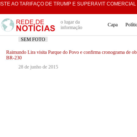
Pular
 AO TARIFAÇO DE TRUMP E SUPERÁVIT COMERCIAL CRES
para
o
conteúdo
o lugar da
Capa
Políti
informação
SEM FOTO
Raimundo Lira visita Parque do Povo e confirma cronograma de obr
BR-230
28 de junho de 2015