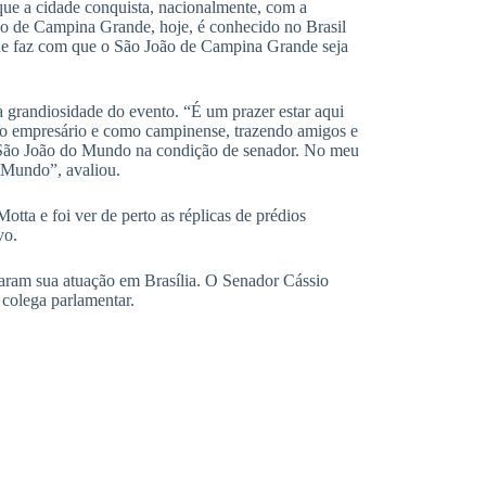
ue a cidade conquista, nacionalmente, com a
o de Campina Grande, hoje, é conhecido no Brasil
ue faz com que o São João de Campina Grande seja
 a grandiosidade do evento. “É um prazer estar aqui
mo empresário e como campinense, trazendo amigos e
ior São João do Mundo na condição de senador. No meu
 Mundo”, avaliou.
tta e foi ver de perto as réplicas de prédios
vo.
caram sua atuação em Brasília. O Senador Cássio
colega parlamentar.