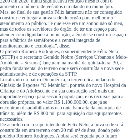
2200 em 2020, numa significativa redução mesmo com o
aumento do número de veículos circulando no município.
Mas, ao final de sua gestão Félix lamentou não ter conseguido
construir e entregar a nova sede do órgão para melhorar o
atendimento ao público. “e que esse era um sonho não só meu,
mas de todos os servidores do órgão, de ter um espaço para
atender com dignidade a população, além de se construir espaço
para a fábrica de semáforos e a central integrada de
monitoramento e tecnologia”, disse.
O prefeito Romero Rodrigues, o superintendente Félix Neto
(STTP) e o secretário Geraldo Nobre (Serviços Urbanos e Meio-
Ambiente – Sesuma) lançaram na manhã da quinta-feira, 30, a
pedra fundamental do terreno onde será construída a nova sede
administrativa e de operações da STTP.
Localizado no bairro Dinamérica, o terreno fica ao lado do
Ginásio de Esportes “O Meninão”, por trás do novo Hospital da
Criança e do Adolescente e a sua construção será mais um
importante espaço para servir à população, e os recursos para a
obra são próprios, no valor R$ 1.100.000.00, que já se
encontram disponibilizados na conta bancaria da autarquia de
trânsito, além de R$ 800 mil para aquisição dos equipamentos
necessários.
De acordo com o superintendente Felix Neto, a nova sede será
construída em um terreno com 20 mil m² de área, doado pelo
prefeito Romero Rodrigues. A obra será erguida pelo futuro