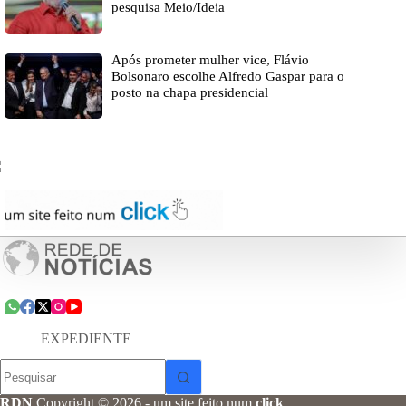
pesquisa Meio/Ideia
Após prometer mulher vice, Flávio
Bolsonaro escolhe Alfredo Gaspar para o
posto na chapa presidencial
EXPEDIENTE
Sem
resultados
RDN
Copyright © 2026 - um site feito num
click