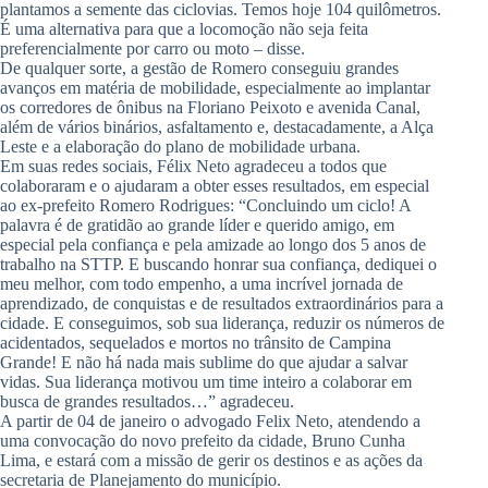
plantamos a semente das ciclovias. Temos hoje 104 quilômetros.
É uma alternativa para que a locomoção não seja feita
preferencialmente por carro ou moto – disse.
De qualquer sorte, a gestão de Romero conseguiu grandes
avanços em matéria de mobilidade, especialmente ao implantar
os corredores de ônibus na Floriano Peixoto e avenida Canal,
além de vários binários, asfaltamento e, destacadamente, a Alça
Leste e a elaboração do plano de mobilidade urbana.
Em suas redes sociais, Félix Neto agradeceu a todos que
colaboraram e o ajudaram a obter esses resultados, em especial
ao ex-prefeito Romero Rodrigues: “Concluindo um ciclo! A
palavra é de gratidão ao grande líder e querido amigo, em
especial pela confiança e pela amizade ao longo dos 5 anos de
trabalho na STTP. E buscando honrar sua confiança, dediquei o
meu melhor, com todo empenho, a uma incrível jornada de
aprendizado, de conquistas e de resultados extraordinários para a
cidade. E conseguimos, sob sua liderança, reduzir os números de
acidentados, sequelados e mortos no trânsito de Campina
Grande! E não há nada mais sublime do que ajudar a salvar
vidas. Sua liderança motivou um time inteiro a colaborar em
busca de grandes resultados…” agradeceu.
A partir de 04 de janeiro o advogado Felix Neto, atendendo a
uma convocação do novo prefeito da cidade, Bruno Cunha
Lima, e estará com a missão de gerir os destinos e as ações da
secretaria de Planejamento do município.