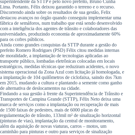
superintendente da STTP e pelo novo prefeito, Bruno Cunha
Lima. Portanto, Félix deixou garantido o terreno e o recurso.
Discorrendo ainda sobre os resultados de sua gestão, Felix
destacou avanços no órgão quando conseguiu implementar uma
fábrica de semáforos, num trabalho que está sendo desenvolvido
com a inteligência dos agentes de trânsito e colaboradores das
universidades, produzindo economia de aproximadamente 60%
para os cofres públicos.
Ainda como grandes conquistas da STTP durante a gestão do
prefeito Romero Rodrigues (PSD) Félix citou medidas internas
de moralidade, a implantação de tecnologias aplicadas ao
transporte público, lombadas eletrônicas colocadas em locais
estratégicos, medidas técnicas que reduziram acidentes, o novo
sistema operacional da Zona Azul com licitação já homologada, e
a implantação de 104 quilômetros de ciclofaixa, saindo dos 7km
em 2015, mudando a cultura e plantando a semente como ganho
de alternativa de deslocamentos na cidade.
Findando a sua gestão à frente da Superintendência de Trânsito e
Transportes de Campina Grande (STTP), Félix Neto deixa uma
marca de serviços como a implantação ou recuperação de mais
de 1500 faixas de pedestres, mais de 6000 placas de
regulamentação de trânsito, 133mil m² de sinalização horizontal
(pinturas de vias), implantação da central de monitoramento,
além da aquisição de novas viaturas, carros – motos, um
caminhão para pinturas e outro para serviços de sinalização