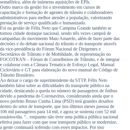
semafórica, além de inúmeras aquisições de EPIs.
Outro marco da gestão foi o investimento em cursos de
capacitação e formação de agentes de trânsito e colaboradores
administrativos para melhor atender a população, valorizando
prestação de serviço qualificado e humanizado.
Foi na gestão de Félix Neto que Campina Grande também se
tornou cidade destaque nacional, sendo três vezes campeã de
campanhas do movimento Maio Amarelo, além de fazer parte das
decisões e do debate nacional do trânsito e do transporte através
da vice-presidência do Fórum Nacional de Dirigentes e
Secretários de Trânsito e de Mobilidade, de representação no
FOCOTRAN – Fórum de Conselheiros de Trânsito, e de integrar
e colaborar com a Câmara Tematica de Esforço Legal, Manual
Cicloviário e GT para elaboração do novo manual do Código de
Trânsito Brasileiro.
Ao deixar o cargo de superintendente da STTP, Félix Neto
também falou sobre as dificuldades do transporte público na
cidade, destacando a queda no número de passageiros de ônibus
devido a pandemia do Coronavírus, considerando ainda que o
novo prefeito Bruno Cunha Lima (PSD) terá grandes desafios
dentro do setor de transporte, que nos últimos meses passou de
106 mil passageiros para 14 mil, e agora se sustenta com 52 mil
usuários/dia. “.. enquanto não tiver uma política pública nacional
efetiva para fazer com que esse transporte público se modernize,
a gente continuará sofrendo com esses impactos. Por isso