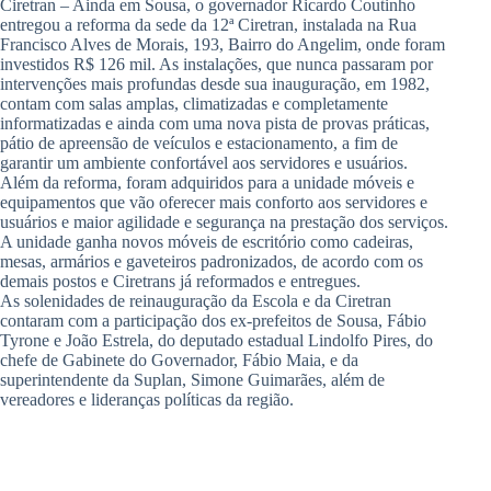
Ciretran – Ainda em Sousa, o governador Ricardo Coutinho
entregou a reforma da sede da 12ª Ciretran, instalada na Rua
Francisco Alves de Morais, 193, Bairro do Angelim, onde foram
investidos R$ 126 mil. As instalações, que nunca passaram por
intervenções mais profundas desde sua inauguração, em 1982,
contam com salas amplas, climatizadas e completamente
informatizadas e ainda com uma nova pista de provas práticas,
pátio de apreensão de veículos e estacionamento, a fim de
garantir um ambiente confortável aos servidores e usuários.
Além da reforma, foram adquiridos para a unidade móveis e
equipamentos que vão oferecer mais conforto aos servidores e
usuários e maior agilidade e segurança na prestação dos serviços.
A unidade ganha novos móveis de escritório como cadeiras,
mesas, armários e gaveteiros padronizados, de acordo com os
demais postos e Ciretrans já reformados e entregues.
As solenidades de reinauguração da Escola e da Ciretran
contaram com a participação dos ex-prefeitos de Sousa, Fábio
Tyrone e João Estrela, do deputado estadual Lindolfo Pires, do
chefe de Gabinete do Governador, Fábio Maia, e da
superintendente da Suplan, Simone Guimarães, além de
vereadores e lideranças políticas da região.