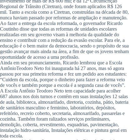
investimento de mais de R$ 600 mil; e da 12ª Circunscrição
Regional de Trânsito (Ciretran), onde foram aplicados R$ 126
mil. Tanto a escola como a Ciretran, construídas na década de 80,
nunca haviam passado por reformas de ampliação e manutenção.
Ao fazer a entrega da escola reformada, o governador Ricardo
Coutinho disse que todas as reformas de unidades escolares
realizadas em seu governo visam à melhoria da qualidade do
ensino e contribuir com a redução da evasão escolar. Para ele, a
educação é o bem maior da democracia, sendo o propósito de sua
gestão avançar mais ainda na área, a fim de que os jovens tenham
oportunidade de acesso a uma profissão.
Ainda em seu pronunciamento, Ricardo lembrou que a Escola
AntônioTeodoro Neto foi inaugurada há 27 anos, mas só agora
passou por sua primeira reforma e fez um pedido aos estudantes:
“Cuidem da escola, porque o dinheiro para fazer a reforma veio
de vocês e também porque a escola é a segunda casa de vocês”.
A Escola Antônio Teodoro Neto tem capacidade para acolher
687 alunos nos dois turnos e contém em suas instalações 12 salas
de aula, biblioteca, almoxarifado, diretoria, cozinha, pátio, bateria
de sanitários masculino e feminino, laboratórios, depósitos,
refeitório, recreio coberto, secretaria, almoxarifado, passarelas e
cozinha. Também foram ralizados serviços preliminares,
demolição, coberta, revestimento, esquadrias, pavimentação,
instalação hidro-sanitária, Instalações elétricas e pintura geral em
toda escola.