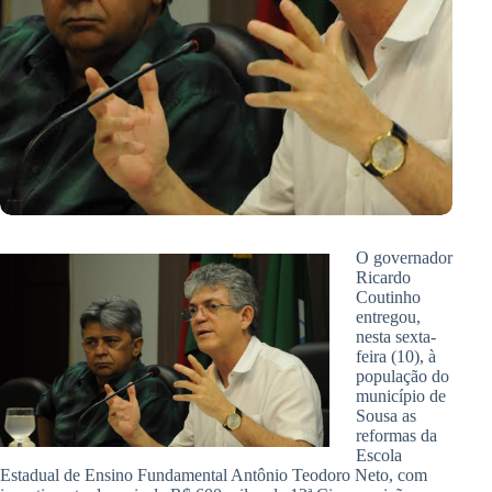
O governador
Ricardo
Coutinho
entregou,
nesta sexta-
feira (10), à
população do
município de
Sousa as
reformas da
Escola
Estadual de Ensino Fundamental Antônio Teodoro Neto, com