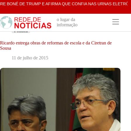
Pular
BONÉ DE TRUMP E AFIRMA QUE CONFIA NAS URNAS ELETRÔNICA
para
o
conteúdo
o lugar da
informação
Política
Ricardo entrega obras de reformas de escola e da Ciretran de
Sousa
11 de julho de 2015