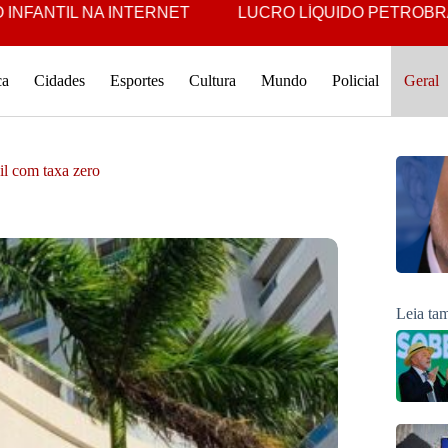
L NA INTERNET
LUCRO LÍQUIDO PETROBRAS É O 3º M
ca
Cidades
Esportes
Cultura
Mundo
Policial
Geral
il com taxa zero
Leia t