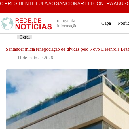
Pular
IDENTE LULA AO SANCIONAR LEI CONTRA ABUSO INFANTI
para
o
conteúdo
o lugar da
Capa
Políti
informação
Geral
Santander inicia renegociação de dívidas pelo Novo Desenrola Bras
11 de maio de 2026