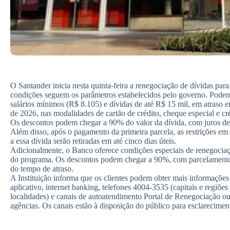
O Santander inicia nesta quinta-feira a renegociação de dívidas para
condições seguem os parâmetros estabelecidos pelo governo. Podem p
salários mínimos (R$ 8.105) e dívidas de até R$ 15 mil, em atraso en
de 2026, nas modalidades de cartão de crédito, cheque especial e cré
Os descontos podem chegar a 90% do valor da dívida, com juros d
Além disso, após o pagamento da primeira parcela, as restrições em 
a essa dívida serão retiradas em até cinco dias úteis.
Adicionalmente, o Banco oferece condições especiais de renegociaçã
do programa. Os descontos podem chegar a 90%, com parcelamento 
do tempo de atraso.
A Instituição informa que os clientes podem obter mais informaçõe
aplicativo, internet banking, telefones 4004-3535 (capitais e regiõ
localidades) e canais de autoatendimento Portal de Renegociação 
agências. Os canais estão à disposição do público para esclarecimen