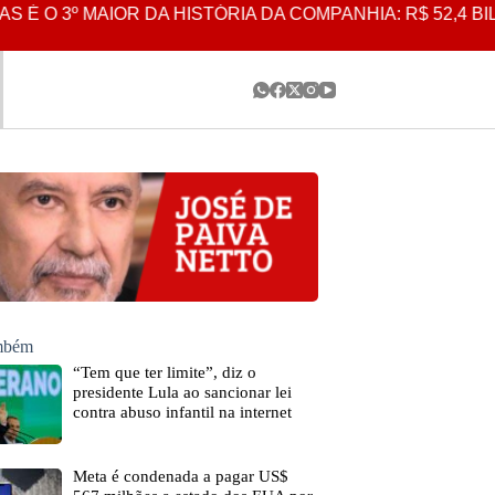
AIOR DA HISTÓRIA DA COMPANHIA: R$ 52,4 BILHÕES
ambém
“Tem que ter limite”, diz o
presidente Lula ao sancionar lei
contra abuso infantil na internet
Meta é condenada a pagar US$