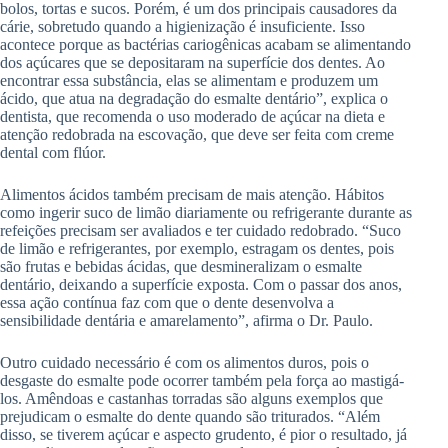
bolos, tortas e sucos. Porém, é um dos principais causadores da
cárie, sobretudo quando a higienização é insuficiente. Isso
acontece porque as bactérias cariogênicas acabam se alimentando
dos açúcares que se depositaram na superfície dos dentes. Ao
encontrar essa substância, elas se alimentam e produzem um
ácido, que atua na degradação do esmalte dentário”, explica o
dentista, que recomenda o uso moderado de açúcar na dieta e
atenção redobrada na escovação, que deve ser feita com creme
dental com flúor.
Alimentos ácidos também precisam de mais atenção. Hábitos
como ingerir suco de limão diariamente ou refrigerante durante as
refeições precisam ser avaliados e ter cuidado redobrado. “Suco
de limão e refrigerantes, por exemplo, estragam os dentes, pois
são frutas e bebidas ácidas, que desmineralizam o esmalte
dentário, deixando a superfície exposta. Com o passar dos anos,
essa ação contínua faz com que o dente desenvolva a
sensibilidade dentária e amarelamento”, afirma o Dr. Paulo.
Outro cuidado necessário é com os alimentos duros, pois o
desgaste do esmalte pode ocorrer também pela força ao mastigá-
los. Amêndoas e castanhas torradas são alguns exemplos que
prejudicam o esmalte do dente quando são triturados. “Além
disso, se tiverem açúcar e aspecto grudento, é pior o resultado, já