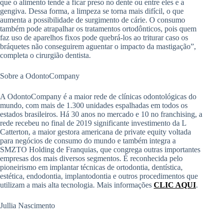
que o alimento tende a ficar preso no dente ou entre eles e a
gengiva. Dessa forma, a limpeza se torna mais difícil, o que
aumenta a possibilidade de surgimento de cárie. O consumo
também pode atrapalhar os tratamentos ortodônticos, pois quem
faz uso de aparelhos fixos pode quebrá-los ao triturar caso os
bráquetes não conseguirem aguentar o impacto da mastigação”,
completa o cirurgião dentista.
Sobre a OdontoCompany
A OdontoCompany é a maior rede de clínicas odontológicas do
mundo, com mais de 1.300 unidades espalhadas em todos os
estados brasileiros. Há 30 anos no mercado e 10 no franchising, a
rede recebeu no final de 2019 significante investimento da L
Catterton, a maior gestora americana de private equity voltada
para negócios de consumo do mundo e também integra a
SMZTO Holding de Franquias, que congrega outras importantes
empresas dos mais diversos segmentos. É reconhecida pelo
pioneirismo em implantar técnicas de ortodontia, dentística,
estética, endodontia, implantodontia e outros procedimentos que
utilizam a mais alta tecnologia. Mais informações
CLIC AQUI
.
Jullia Nascimento