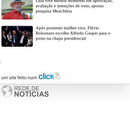
Lula vive melhor momento em aprovação,
avaliação e intenções de voto, aponta
pesquisa Meio/Ideia
Após prometer mulher vice, Flávio
Bolsonaro escolhe Alfredo Gaspar para o
posto na chapa presidencial
EXPEDIENTE
Sem