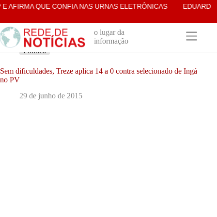
Pular
 AFIRMA QUE CONFIA NAS URNAS ELETRÔNICAS
EDUARDO B
para
o
conteúdo
o lugar da
informação
Política
Sem dificuldades, Treze aplica 14 a 0 contra selecionado de Ingá
no PV
29 de junho de 2015