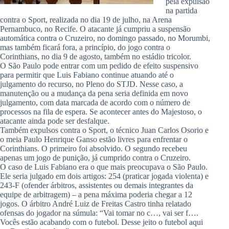
pela expulsão
na partida
contra o Sport, realizada no dia 19 de julho, na Arena
Pernambuco, no Recife. O atacante já cumpriu a suspensão
automática contra o Cruzeiro, no domingo passado, no Morumbi,
mas também ficará fora, a princípio, do jogo contra o
Corinthians, no dia 9 de agosto, também no estádio tricolor.
O São Paulo pode entrar com um pedido de efeito suspensivo
para permitir que Luis Fabiano continue atuando até o
julgamento do recurso, no Pleno do STJD. Nesse caso, a
manutenção ou a mudança da pena seria definida em novo
julgamento, com data marcada de acordo com o número de
processos na fila de espera. Se acontecer antes do Majestoso, o
atacante ainda pode ser desfalque.
Também expulsos contra o Sport, o técnico Juan Carlos Osorio e
o meia Paulo Henrique Ganso estão livres para enfrentar o
Corinthians. O primeiro foi absolvido. O segundo recebeu
apenas um jogo de punição, já cumprido contra o Cruzeiro.
O caso de Luis Fabiano era o que mais preocupava o São Paulo.
Ele seria julgado em dois artigos: 254 (praticar jogada violenta) e
243-F (ofender árbitros, assistentes ou demais integrantes da
equipe de arbitragem) – a pena máxima poderia chegar a 12
jogos. O árbitro André Luiz de Freitas Castro tinha relatado
ofensas do jogador na súmula: “Vai tomar no c…, vai ser f….
Vocês estão acabando com o futebol. Desse jeito o futebol aqui