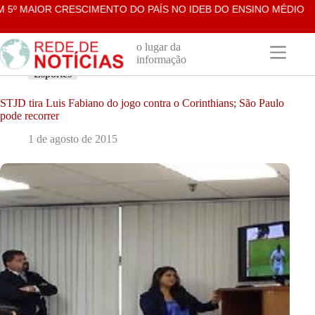
Pular
 MAIOR CRESCIMENTO DO PAÍS NO IDEB DO ENSINO MÉDIO NA R
para
o
conteúdo
o lugar da
informação
Esportes
STJD tira Luis Fabiano do jogo contra o Corinthians; São Paulo
pode recorrer
1 de agosto de 2015