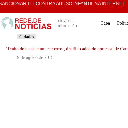
Pular
IONAR LEI CONTRA ABUSO INFANTIL NA INTERNET
LU
para
o
conteúdo
o lugar da
Capa
Políti
informação
Cidades
‘Tenho dois pais e um cachorro’, diz filho adotado por casal de Ca
9 de agosto de 2015