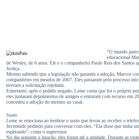
“O mundo parece
educacional Mar
de Wesley, de 6 anos. Ele e o companheiro Paulo Reis dos Santos a
Justiça.
Mesmo sabendo que a legislação não garantia a adoção, Marcos con
companheiro em meados de 2007. Eles passaram pelo processo inicia
tiveram a solicitação rejeitada.
Entretanto, após o pedido negado, Leme conta que foi o próprio jui
eles juntaram depoimentos de amigos e entraram com recurso em 200
concedeu a adoção do menino ao casal.
Susto
Leme se emociona ao lembrar o susto que levou ao receber o telefo
Juventude pedindo para conversar com eles. “Ela disse que tinha uma 
esperando”, conta o supervisor.
No dia seguinte a ligação, eles foram até a unidade. Durante as visi