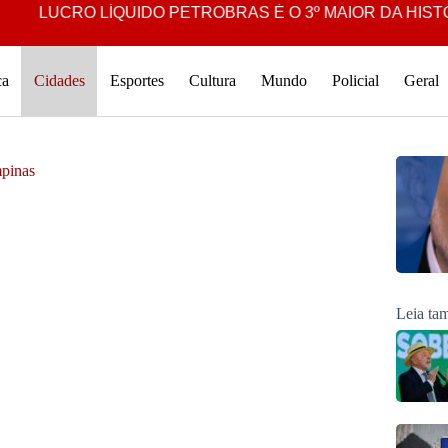
CRO LÍQUIDO PETROBRAS É O 3º MAIOR DA HISTÓRIA DA
ca
Cidades
Esportes
Cultura
Mundo
Policial
Geral
mpinas
Leia t