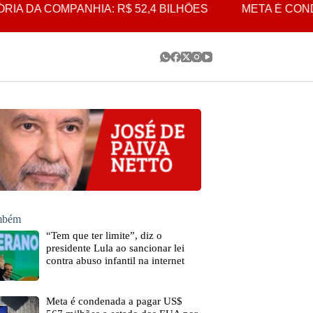
 COMPANHIA: R$ 52,4 BILHÕES
META É CONDENADA
ambém
“Tem que ter limite”, diz o
presidente Lula ao sancionar lei
contra abuso infantil na internet
Meta é condenada a pagar US$