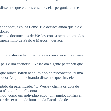
dissemos que éramos casados, elas perguntaram se
dentidade”, explica Leme. Ele destaca ainda que ele e
adoção.
ou que nos documentos de Wesley constassem o nome dos
aparece filho de Paulo e Marcos”, destaca.
a, um professor fez uma roda de conversa sobre o tema
s pais e um cachorro’. Nesse dia a gente percebeu que
a que nunca sofreu nenhum tipo de preconceito. “Uma
vocês? No plural. Quando dissemos que sim, ele
sentido da paternidade. “O Wesley chama os dois de
a não confundir”, conta.
ndo, como um indivíduo ético, um amigo, confiável
linar de sexualidade humana da Faculdade de