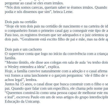
perguntar ao casal se eles eram irmãos.
“Nós dois somos carecas, queriam saber se éramos irmãos. Quando 
podia e nós dissemos que sim”, brinca Leme.
Dois pais na certidão
“Hoje ele tem dois pais na certidão de nascimento e na carteira de i
o companheiro foram o primeiro casal gay a conseguir este tipo de 
Para isso, os registros tiveram que ser adequados e o juiz orient
dois pais. “Geralmente está escrito filho de pai e mãe, mas na dele 
Dois pais e um cachorro
O supervisor conta que logo no início da convivência com a crianç
família.
“Mesmo tímido, ele disse aos colegas em sala de aula ‘eu tenho doi
o Wesley entendeu a ideia”, explica.
Hoje, a família convive naturalmente com a adoção e o casal afirm
vez fomos a uma lanchonete e o garçom perguntou: ‘ele é filho de 
achou legal”, lembra.
Juntos há 15 anos, o casal disse que busca construir com o filho o 
pai. Quando quer falar com um específico, ele chama pelo nome par
“Queremos construí-lo como uma pessoa capaz de melhorar este mu
e leal”, escreveu Paulo em um de seus artigos do grupo interdiscip
Educação da Unicamp.