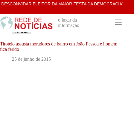
Pular
SCONVIDAR ELEITOR DA MAIOR FESTA DA DEMOCRACIA’
AGR
para
o
conteúdo
o lugar da
informação
Policial
Tiroteio assusta moradores de bairro em João Pessoa e homem
fica ferido
25 de junho de 2015