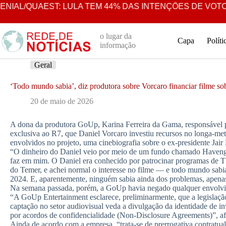
Pular
AL/QUAEST: LULA TEM 44% DAS INTENÇÕES DE VOTO E
para
o
conteúdo
o lugar da
Capa
Políti
informação
Geral
‘Todo mundo sabia’, diz produtora sobre Vorcaro financiar filme 
20 de maio de 2026
A dona da produtora GoUp, Karina Ferreira da Gama, responsável p
exclusiva ao R7, que Daniel Vorcaro investiu recursos no longa-me
envolvidos no projeto, uma cinebiografia sobre o ex-presidente Jair
“O dinheiro do Daniel veio por meio de um fundo chamado Havengat
faz em mim. O Daniel era conhecido por patrocinar programas de TV
do Temer, e achei normal o interesse no filme — e todo mundo sabi
2024. E, aparentemente, ninguém sabia ainda dos problemas, apenas
Na semana passada, porém, a GoUp havia negado qualquer envolvi
“A GoUp Entertainment esclarece, preliminarmente, que a legislação
captação no setor audiovisual veda a divulgação da identidade de i
por acordos de confidencialidade (Non-Disclosure Agreements)”, af
Ainda de acordo com a empresa, “trata-se de prerrogativa contratual 