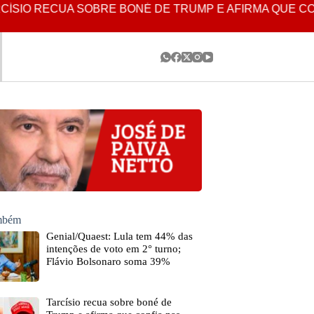
IO RECUA SOBRE BONÉ DE TRUMP E AFIRMA QUE CONF
ambém
Genial/Quaest: Lula tem 44% das
intenções de voto em 2° turno;
Flávio Bolsonaro soma 39%
Tarcísio recua sobre boné de