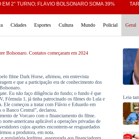
M 2° TURNO; FLÁVIO BOLSONARO SOMA 39%
TARCÍS
ca
Cidades
Esportes
Cultura
Mundo
Policial
Geral
sobre Bolsonaro. Contatos começaram em 2024
elo filme Dark Horse, afirmou, em entrevista
tragem e que a participação era de conhecimento dos
 Bolsonaro.
e. Eu não faço diligência do fundo; o fundo é que
Leia t
, Fórmula 1, já tinha patrocinado os filmes do Lula e
a. Ele começou a tratar com Flávio e Eduardo em
 o Banco Central”, declarou.
mento de Vorcaro com o financiamento do filme.
 norte-americana aplicável a operações privadas de
nvestidores cujos aportes encontrem-se resguardados
irmou a produtora, em nota.
e regulatória legítima, assegurada aos financiadores