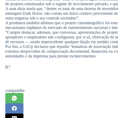
de projetos estruturados sob o regime de investimento privado, e qu
A nota dizia ainda que, “dentre os mais de uma dezena de investid
metragem Dark Horse, não consta um único centavo proveniente do 
outra empresa sob o seu controle societário”.
A produtora também afirmou que o projeto cinematográfico foi estrut
mecanismos legítimos do mercado de entretenimento nacional e inter
“Cumpre destacar, ademais, que conversas, apresentações de projeto
apoiadores e empresários não configuram, por si só, efetivação de in
de recursos — sendo improcedente qualquer ilação em sentido contr
Por fim, a GoUp declarou que repudia “tentativas de associação ind
externos desprovidos de comprovação documental, financeira ou con
autoridades e da imprensa para prestar esclarecimentos.
R7
compartilhe