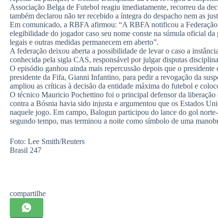
Associação Belga de Futebol reagiu imediatamente, recorreu da dec
também declarou não ter recebido a íntegra do despacho nem as justif
Em comunicado, a RBFA afirmou: “A RBFA notificou a Federação 
elegibilidade do jogador caso seu nome conste na súmula oficial da
legais e outras medidas permanecem em aberto”.
A federação deixou aberta a possibilidade de levar o caso a instânci
conhecida pela sigla CAS, responsável por julgar disputas disciplinar
O episódio ganhou ainda mais repercussão depois que o presidente
presidente da Fifa, Gianni Infantino, para pedir a revogação da susp
ampliou as críticas à decisão da entidade máxima do futebol e coloc
O técnico Mauricio Pochettino foi o principal defensor da liberação
contra a Bósnia havia sido injusta e argumentou que os Estados Uni
naquele jogo. Em campo, Balogun participou do lance do gol norte
segundo tempo, mas terminou a noite como símbolo de uma manobra
Foto: Lee Smith/Reuters
Brasil 247
compartilhe