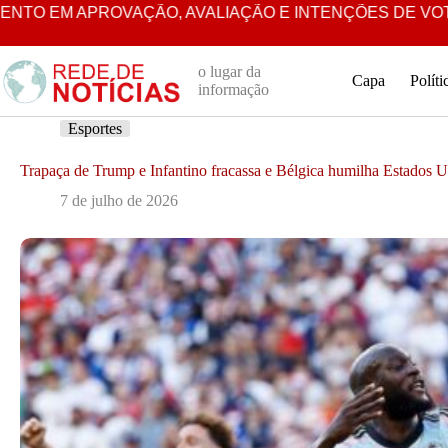
Pular
OVAÇÃO, AVALIAÇÃO E INTENÇÕES DE VOTO, APONTA P
para
o
conteúdo
o lugar da
Capa
Políti
informação
Esportes
Trapaça de Trump e Infantino fracassa e Bélgica humilha Estados 
7 de julho de 2026