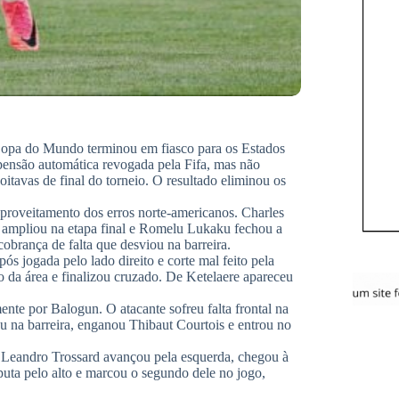
a Copa do Mundo terminou em fiasco para os Estados
uspensão automática revogada pela Fifa, mas não
oitavas de final do torneio. O resultado eliminou os
 aproveitamento dos erros norte-americanos. Charles
ampliou na etapa final e Romelu Lukaku fechou a
obrança de falta que desviou na barreira.
pós jogada pelo lado direito e corte mal feito pela
 da área e finalizou cruzado. De Ketelaere apareceu
te por Balogun. O atacante sofreu falta frontal na
ou na barreira, enganou Thibaut Courtois e entrou no
, Leandro Trossard avançou pela esquerda, chegou à
puta pelo alto e marcou o segundo dele no jogo,