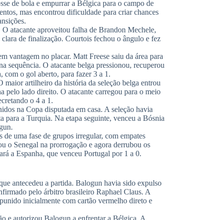
osse de bola e empurrar a Bélgica para o campo de
ntos, mas encontrou dificuldade para criar chances
ansições.
 O atacante aproveitou falha de Brandon Mechele,
clara de finalização. Courtois fechou o ângulo e fez
em vantagem no placar. Matt Freese saiu da área para
 na sequência. O atacante belga pressionou, recuperou
, com o gol aberto, para fazer 3 a 1.
maior artilheiro da história da seleção belga entrou
a pelo lado direito. O atacante carregou para o meio
ecretando o 4 a 1.
idos na Copa disputada em casa. A seleção havia
ta para a Turquia. Na etapa seguinte, venceu a Bósnia
gun.
s de uma fase de grupos irregular, com empates
nou o Senegal na prorrogação e agora derrubou os
tará a Espanha, que venceu Portugal por 1 a 0.
que antecedeu a partida. Balogun havia sido expulso
firmado pelo árbitro brasileiro Raphael Claus. A
unido inicialmente com cartão vermelho direto e
o e autorizou Balogun a enfrentar a Bélgica. A