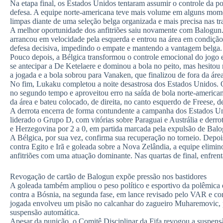
Na etapa final, os Estados Unidos tentaram assumir o controle da p
defesa. A equipe norte-americana teve mais volume em alguns mome
limpas diante de uma seleção belga organizada e mais precisa nas tr
A melhor oportunidade dos anfitriões saiu novamente com Balogun.
arrancou em velocidade pela esquerda e entrou na área em condição 
defesa decisiva, impedindo o empate e mantendo a vantagem belga.
Pouco depois, a Bélgica transformou o controle emocional do jogo 
se antecipar a De Ketelaere e dominou a bola no peito, mas hesitou
a jogada e a bola sobrou para Vanaken, que finalizou de fora da área
No fim, Lukaku completou a noite desastrosa dos Estados Unidos. O 
no segundo tempo e aproveitou erro na saída de bola norte-american
da área e bateu colocado, de direita, no canto esquerdo de Freese, d
A derrota encerra de forma contundente a campanha dos Estados Un
liderado o Grupo D, com vitórias sobre Paraguai e Austrália e derro
e Herzegovina por 2 a 0, em partida marcada pela expulsão de Balo
A Bélgica, por sua vez, confirma sua recuperação no torneio. Depoi
contra Egito e Irã e goleada sobre a Nova Zelândia, a equipe elimi
anfitriões com uma atuação dominante. Nas quartas de final, enfren
Revogação de cartão de Balogun expõe pressão nos bastidores
A goleada também ampliou o peso político e esportivo da polêmica 
contra a Bósnia, na segunda fase, em lance revisado pelo VAR e con
jogada envolveu um pisão no calcanhar do zagueiro Muharemovic, p
suspensão automática.
Apesar da punição, o Comitê Disciplinar da Fifa revogou a suspensã