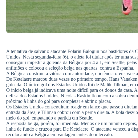
A tentativa de salvar o atacante Folarin Balogun nos bastidores d
Unidos. Nesta segunda-feira (6), o atleta foi titular após ter uma s
conseguiu impedir a goleada da Bélgica por 4 a 1, em Seattle, pelas 
anfitriões e colocou a seleção belga nas quartas, contra a Espanha.
A Bélgica construiu a vitória com autoridade, eficiência ofensiva e
De Ketelaere marcou duas vezes no primeiro tempo, Hans Vanaken 
goleada. O único gol dos Estados Unidos foi de Malik Tillman, em c
O início belga já indicava uma noite difícil para os donos da casa. A
defesa dos Estados Unidos, Nicolas Raskin ficou com a sobra dentro
próximo à linha do gol para completar e abrir o placar.
Os Estados Unidos conseguiram reagir em lance que passou diretamen
entrada da área, e Tillman cobrou com a perna direita. A bola desvi
meio do gol, empatando a partida em Seattle.
A resposta belga, porém, foi imediata. Menos de um minuto depois
linha de fundo e cruzou para De Ketelaere. O atacante venceu a dis
recolocando a Bélgica em vantagem antes do intervalo.