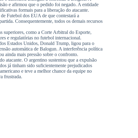
isão e afirmou que o pedido foi negado. A entidade
icativas formais para a liberação do atacante.
de Futebol dos EUA de que contestará a
 partida. Consequentemente, todos os demais recursos
as superiores, como a Corte Arbitral do Esporte,
es e regulatórias no futebol internacional.
 dos Estados Unidos, Donald Trump, ligou para o
ensão automática de Balogun. A interferência política
ou ainda mais pressão sobre o confronto.
 do atacante. O argentino sustentou que a expulsão
dos já tinham sido suficientemente prejudicados
-americano e teve a melhor chance da equipe no
 frustrada.