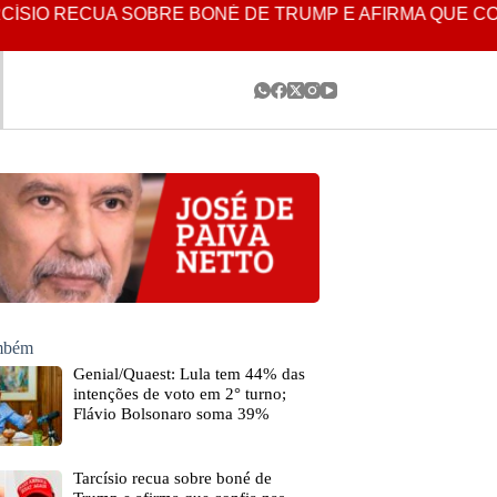
IO RECUA SOBRE BONÉ DE TRUMP E AFIRMA QUE CONF
ambém
Genial/Quaest: Lula tem 44% das
intenções de voto em 2° turno;
Flávio Bolsonaro soma 39%
Tarcísio recua sobre boné de