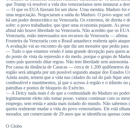
que Trump vá resolver a vida dos venezuelanos nem instaurar a dem
— O que os EUA fizeram foi um show. Uma mentira. Maduro foi emb
uma negociação. Negociaram a saída do Maduro. O povo segue sofre
há um poder democrático na Venezuela. Os extremos, de direita e d
sofre: o povo trabalhador, que quer uma economia pujante. As pes
afinal não houve liberdade na Venezuela. Não acredito que os EUA 
Venezuela, estão interessados nos recursos da Venezuela — afirma.
Fronteira da Venezuela com o Brasil amanhece reaberta após ataq
A avaliação vai ao encontro do que diz um morador que pediu para 
— Tudo o que estamos vendo é uma grande decepção para quem ac
do ponto de vista da repressão e do medo, porque o grupo de Madu
outro país querendo ditar regras. Não tem liberdade sem autonomia
Por causa da distância de Caracas — cerca de 1.200 quilômetros da
região será atingida por um possível segundo ataque dos Estados U
Ainda assim, temem que a vida nas cidades do sul do país fique aind
combustível e mantimentos, já que o acesso à região e o trânsito no p
patrulhas e pontos de bloqueio do Exército.
— A Delcy nada mais é do que a continuidade do Maduro no poder.
legitimamente eleito não tomar posse, vamos continuar com os mes
emprego, sem renda e ainda mais isolado do mundo. Não sabemos m
queira realmente mudar a vida do povo venezuelano. Ele está olhand
morador, um comerciante de 29 anos que se identificou apenas co
O Globo