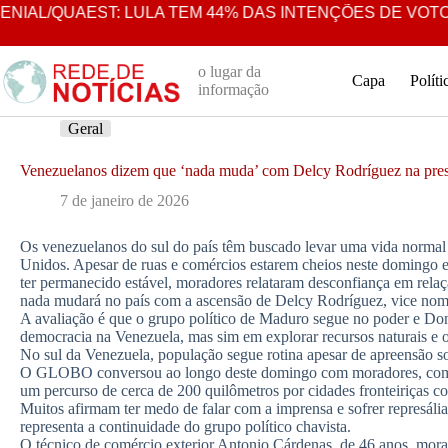
Pular
AL/QUAEST: LULA TEM 44% DAS INTENÇÕES DE VOTO EM
para
o
conteúdo
o lugar da
Capa
Políti
informação
Geral
Venezuelanos dizem que ‘nada muda’ com Delcy Rodríguez na presi
7 de janeiro de 2026
Os venezuelanos do sul do país têm buscado levar uma vida normal
Unidos. Apesar de ruas e comércios estarem cheios neste domingo e
ter permanecido estável, moradores relataram desconfiança em relação
nada mudará no país com a ascensão de Delcy Rodríguez, vice nome
A avaliação é que o grupo político de Maduro segue no poder e Do
democracia na Venezuela, mas sim em explorar recursos naturais e o
No sul da Venezuela, população segue rotina apesar de apreensão so
O GLOBO conversou ao longo deste domingo com moradores, comerc
um percurso de cerca de 200 quilômetros por cidades fronteiriças co
Muitos afirmam ter medo de falar com a imprensa e sofrer represáli
representa a continuidade do grupo político chavista.
O técnico de comércio exterior Antonio Cárdenas, de 46 anos, mora