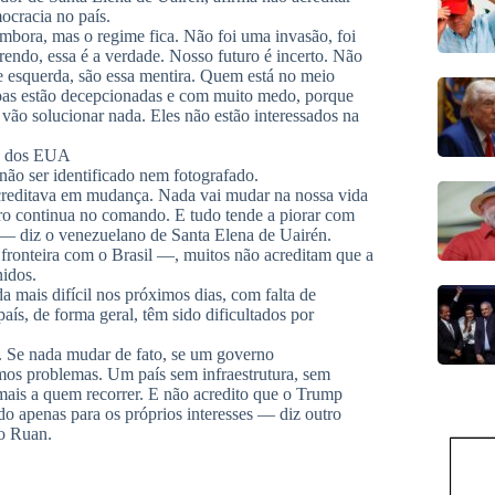
ocracia no país.
ora, mas o regime fica. Não foi uma invasão, foi
ndo, essa é a verdade. Nosso futuro é incerto. Não
e esquerda, são essa mentira. Quem está no meio
soas estão decepcionadas e com muito medo, porque
vão solucionar nada. Eles não estão interessados na
ue dos EUA
não ser identificado nem fotografado.
reditava em mudança. Nada vai mudar na nossa vida
ro continua no comando. E tudo tende a piorar com
 — diz o venezuelano de Santa Elena de Uairén.
 fronteira com o Brasil —, muitos não acreditam que a
nidos.
a mais difícil nos próximos dias, com falta de
aís, de forma geral, têm sido dificultados por
 Se nada mudar de fato, se um governo
mos problemas. Um país sem infraestrutura, sem
ais a quem recorrer. E não acredito que o Trump
o apenas para os próprios interesses — diz outro
mo Ruan.