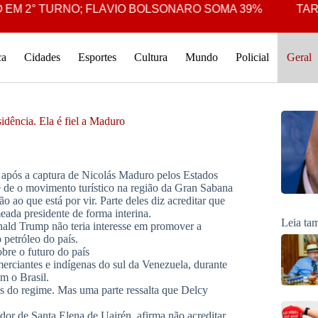
 2° TURNO; FLÁVIO BOLSONARO SOMA 39%
TARCÍS
ca
Cidades
Esportes
Cultura
Mundo
Policial
Geral
dência. Ela é fiel a Maduro
 após a captura de Nicolás Maduro pelos Estados
 de o movimento turístico na região da Gran Sabana
 ao que está por vir. Parte deles diz acreditar que
ada presidente de forma interina.
Leia t
nald Trump não teria interesse em promover a
 petróleo do país.
bre o futuro do país
iantes e indígenas do sul da Venezuela, durante
m o Brasil.
as do regime. Mas uma parte ressalta que Delcy
dor de Santa Elena de Uairén, afirma não acreditar