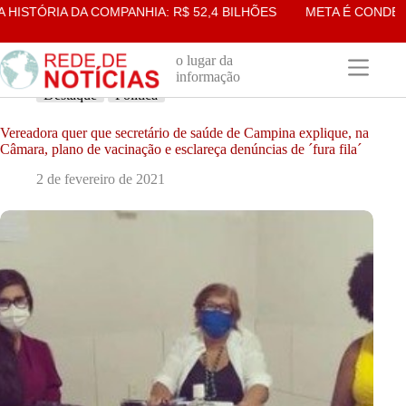
Pular
STÓRIA DA COMPANHIA: R$ 52,4 BILHÕES
META É CONDENADA
para
o
conteúdo
o lugar da
informação
Destaque
Política
Vereadora quer que secretário de saúde de Campina explique, na
Câmara, plano de vacinação e esclareça denúncias de ´fura fila´
2 de fevereiro de 2021