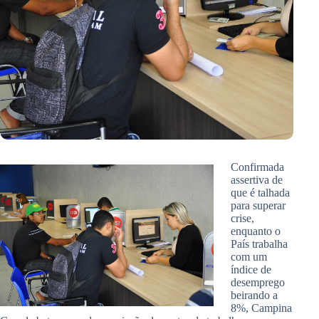
Confirmada
assertiva de
que é talhada
para superar
crise,
enquanto o
País trabalha
com um
índice de
desemprego
beirando a
8%, Campina