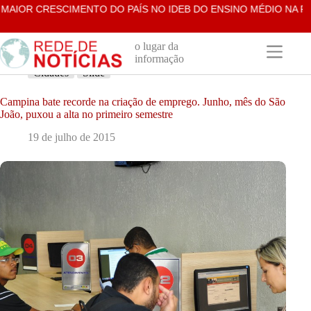
Pular
IOR CRESCIMENTO DO PAÍS NO IDEB DO ENSINO MÉDIO NA REDE 
para
o
conteúdo
o lugar da
informação
Cidades
Slide
Campina bate recorde na criação de emprego. Junho, mês do São
João, puxou a alta no primeiro semestre
19 de julho de 2015