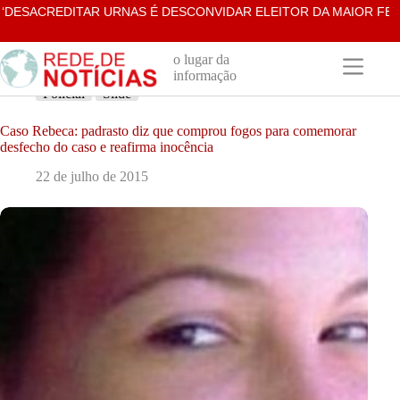
Pular
CREDITAR URNAS É DESCONVIDAR ELEITOR DA MAIOR FESTA DA
para
o
conteúdo
o lugar da
informação
Policial
Slide
Caso Rebeca: padrasto diz que comprou fogos para comemorar
desfecho do caso e reafirma inocência
22 de julho de 2015