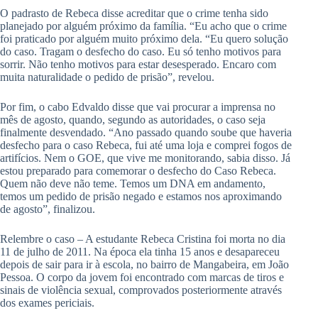
O padrasto de Rebeca disse acreditar que o crime tenha sido
planejado por alguém próximo da família. “Eu acho que o crime
foi praticado por alguém muito próximo dela. “Eu quero solução
do caso. Tragam o desfecho do caso. Eu só tenho motivos para
sorrir. Não tenho motivos para estar desesperado. Encaro com
muita naturalidade o pedido de prisão”, revelou.
Por fim, o cabo Edvaldo disse que vai procurar a imprensa no
mês de agosto, quando, segundo as autoridades, o caso seja
finalmente desvendado. “Ano passado quando soube que haveria
desfecho para o caso Rebeca, fui até uma loja e comprei fogos de
artifícios. Nem o GOE, que vive me monitorando, sabia disso. Já
estou preparado para comemorar o desfecho do Caso Rebeca.
Quem não deve não teme. Temos um DNA em andamento,
temos um pedido de prisão negado e estamos nos aproximando
de agosto”, finalizou.
Relembre o caso – A estudante Rebeca Cristina foi morta no dia
11 de julho de 2011. Na época ela tinha 15 anos e desapareceu
depois de sair para ir à escola, no bairro de Mangabeira, em João
Pessoa. O corpo da jovem foi encontrado com marcas de tiros e
sinais de violência sexual, comprovados posteriormente através
dos exames periciais.