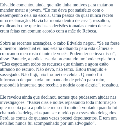
Edvaldo comentou ainda que não tinha motivos para matar ou
mandar matar a jovem. “Eu me dava por satisfeito com o
desempenho dela na escola. Uma pessoa da qual nunca recebi
uma reclamação. Havia harmonia dentro de casa”, ressaltou,
explicando que que todas as decisões tomadas dentro de casa
eram feitas em comum acordo com a mãe de Rebeca.
Sobre as recentes acusações, o cabo Edvaldo negou. “Se eu fosse
o mentor intelectual eu não estaria olhando para esta câmera e
colocando meu rosto diante de vocês. Podem ter certeza disso”,
disse. Para ele, a polícia estaria procurando um bode expiatório.
“Eles esgotaram todos os recursos que tinham e agora estão
atirando no escuro. Não devo, não temo. Estou tranquilo e
sossegado. Não fugi, não troquei de celular. Quando fui
informado de que havia um mandado de prisão para mim,
respondi à imprensa que recebia a notícia com alegria”, ressaltou.
Ele revelou ainda que declinou nomes que pudessem ajudar nas
investigações. “Passei dias e noites repassando toda informação
que recebia para a polícia e me senti muito à vontade quando fui
chamado às delegacias para ser ouvido por esses oito delegados.
Perdi as contas de quantas vezes prestei depoimentos. E tem um
detalhe: nunca fui acompanhado por um advogado”.