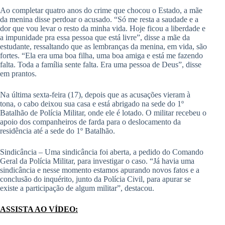
Ao completar quatro anos do crime que chocou o Estado, a mãe
da menina disse perdoar o acusado. “Só me resta a saudade e a
dor que vou levar o resto da minha vida. Hoje ficou a liberdade e
a impunidade pra essa pessoa que está livre”, disse a mãe da
estudante, ressaltando que as lembranças da menina, em vida, são
fortes. “Ela era uma boa filha, uma boa amiga e está me fazendo
falta. Toda a família sente falta. Era uma pessoa de Deus”, disse
em prantos.
Na última sexta-feira (17), depois que as acusações vieram à
tona, o cabo deixou sua casa e está abrigado na sede do 1º
Batalhão de Polícia Militar, onde ele é lotado. O militar recebeu o
apoio dos companheiros de farda para o deslocamento da
residência até a sede do 1º Batalhão.
Sindicância – Uma sindicância foi aberta, a pedido do Comando
Geral da Polícia Militar, para investigar o caso. “Já havia uma
sindicância e nesse momento estamos apurando novos fatos e a
conclusão do inquérito, junto da Polícia Civil, para apurar se
existe a participação de algum militar”, destacou.
ASSISTA AO VÍDEO: