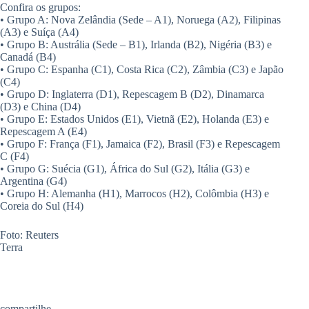
Confira os grupos:
• Grupo A: Nova Zelândia (Sede – A1), Noruega (A2), Filipinas
(A3) e Suíça (A4)
• Grupo B: Austrália (Sede – B1), Irlanda (B2), Nigéria (B3) e
Canadá (B4)
• Grupo C: Espanha (C1), Costa Rica (C2), Zâmbia (C3) e Japão
(C4)
• Grupo D: Inglaterra (D1), Repescagem B (D2), Dinamarca
(D3) e China (D4)
• Grupo E: Estados Unidos (E1), Vietnã (E2), Holanda (E3) e
Repescagem A (E4)
• Grupo F: França (F1), Jamaica (F2), Brasil (F3) e Repescagem
C (F4)
• Grupo G: Suécia (G1), África do Sul (G2), Itália (G3) e
Argentina (G4)
• Grupo H: Alemanha (H1), Marrocos (H2), Colômbia (H3) e
Coreia do Sul (H4)
Foto: Reuters
Terra
compartilhe