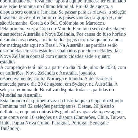
oportunidade de “revanche” após a equipe francesa ter eliminado
a seleção feminina no último Mundial. Em 02 de agosto, a
disputa será contra a Jamaica. Se passar para as oitavas, a seleção
brasileira deve enfrentar um dos países vindos do grupo H, que
são Alemanha, Coreia do Sul, Colômbia ou Marrocos.
Pela primeira vez, a Copa do Mundo Feminina será realizada em
duas sedes: Austrália e Nova Zelândia. Por causa do fuso horário
de ambos os países, a maioria dos jogos ocorrerá quando ainda
for madrugada aqui no Brasil. Na Austrália, as partidas serão
distribuídas em seis estádios espalhados por cinco cidades. Já a
Nova Zelândia contará com quatro cidades-sede e quatro
estádios.
A competição terá início a partir do dia 20 de julho de 2023, com
os anfitriões, Nova Zelândia e Austrália, jogando,
respectivamente, contra Noruega e Irlanda. A decisão está
marcada para o dia 20 de agosto, em Sydney, na Austrália. A
seleção feminina do Brasil vai disputar todas as partidas do
Mundial na Austrália.
Esta também é a primeira vez na história que a Copa do Mundo
Feminina terá 32 seleções participantes. Destas, 29 já estão
definidas, enquanto outras três ganharão vagas via repescagem,
que conta com 10 seleções na disputa (Camarões, Chile, Taiwan,
Haiti, Papua Nova Guiné, Paraguai, Portugal, Senegal e
Tailândia).