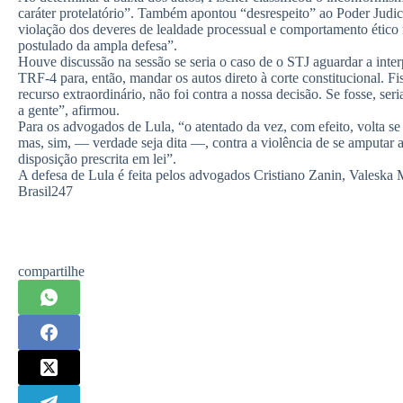
caráter protelatório”. Também apontou “desrespeito” ao Poder Judici
violação dos deveres de lealdade processual e comportamento étic
postulado da ampla defesa”.
Houve discussão na sessão se seria o caso de o STJ aguardar a inte
TRF-4 para, então, mandar os autos direto à corte constitucional. F
recurso extraordinário, não foi contra a nossa decisão. Se fosse, ser
a gente”, afirmou.
Para os advogados de Lula, “o atentado da vez, com efeito, volta se
mas, sim, — verdade seja dita —, contra a violência de se amputar a
disposição prescrita em lei”.
A defesa de Lula é feita pelos advogados Cristiano Zanin, Valeska 
Brasil247
compartilhe