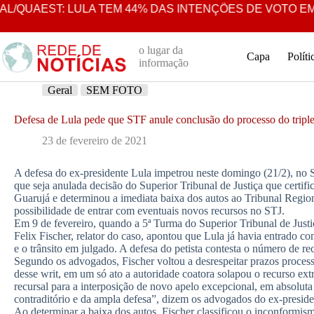
Pular
QUAEST: LULA TEM 44% DAS INTENÇÕES DE VOTO EM 2
para
o
conteúdo
o lugar da
Capa
Políti
informação
Geral
SEM FOTO
Defesa de Lula pede que STF anule conclusão do processo do tripl
23 de fevereiro de 2021
A defesa do ex-presidente Lula impetrou neste domingo (21/2), no
que seja anulada decisão do Superior Tribunal de Justiça que certifi
Guarujá e determinou a imediata baixa dos autos ao Tribunal Regiona
possibilidade de entrar com eventuais novos recursos no STJ.
Em 9 de fevereiro, quando a 5ª Turma do Superior Tribunal de Justiç
Felix Fischer, relator do caso, apontou que Lula já havia entrado c
e o trânsito em julgado. A defesa do petista contesta o número de re
Segundo os advogados, Fischer voltou a desrespeitar prazos processu
desse writ, em um só ato a autoridade coatora solapou o recurso ex
recursal para a interposição de novo apelo excepcional, em absoluta
contraditório e da ampla defesa”, dizem os advogados do ex-preside
Ao determinar a baixa dos autos, Fischer classificou o inconformis