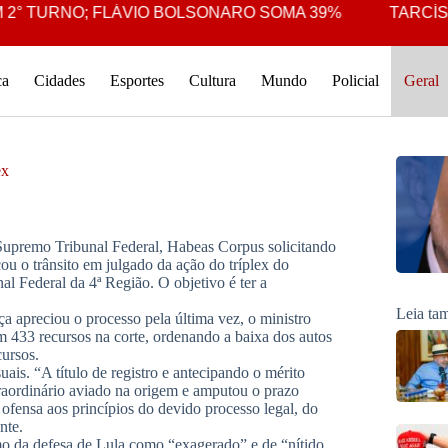
° TURNO; FLÁVIO BOLSONARO SOMA 39%
TARCÍSIO 
ca
Cidades
Esportes
Cultura
Mundo
Policial
Geral
ex
 Supremo Tribunal Federal, Habeas Corpus solicitando
cou o trânsito em julgado da ação do tríplex do
l Federal da 4ª Região. O objetivo é ter a
Leia t
a apreciou o processo pela última vez, o ministro
om 433 recursos na corte, ordenando a baixa dos autos
cursos.
ais. “A título de registro e antecipando o mérito
traordinário aviado na origem e amputou o prazo
 ofensa aos princípios do devido processo legal, do
nte.
mo da defesa de Lula como “exagerado” e de “nítido