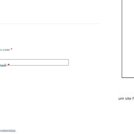
os com
*
mail
*
comentar.