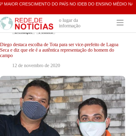
Pular
MAIOR CRESCIMENTO DO PAÍS NO IDEB DO ENSINO MÉDIO NA RED
para
o
conteúdo
o lugar da
informação
Destaque
Política
Diego destaca escolha de Tota para ser vice-prefeito de Lagoa
Seca e diz que ele é a autêntica representação do homem do
campo
12 de novembro de 2020