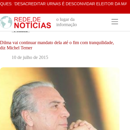
Pular
: ‘DESACREDITAR URNAS É DESCONVIDAR ELEITOR DA MAIOR F
para
o
conteúdo
o lugar da
informação
Política
Dilma vai continuar mandato dela até o fim com tranquilidade,
diz Michel Temer
10 de julho de 2015