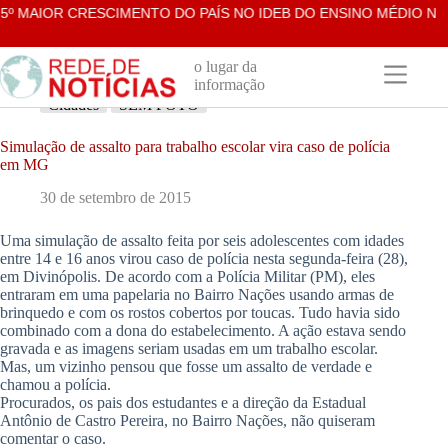
Pular
º MAIOR CRESCIMENTO DO PAÍS NO IDEB DO ENSINO MÉDIO NA R
para
o
conteúdo
o lugar da
informação
Cidades
SEM FOTO
Simulação de assalto para trabalho escolar vira caso de polícia
em MG
30 de setembro de 2015
Uma simulação de assalto feita por seis adolescentes com idades
entre 14 e 16 anos virou caso de polícia nesta segunda-feira (28),
em Divinópolis. De acordo com a Polícia Militar (PM), eles
entraram em uma papelaria no Bairro Nações usando armas de
brinquedo e com os rostos cobertos por toucas. Tudo havia sido
combinado com a dona do estabelecimento. A ação estava sendo
gravada e as imagens seriam usadas em um trabalho escolar.
Mas, um vizinho pensou que fosse um assalto de verdade e
chamou a polícia.
Procurados, os pais dos estudantes e a direção da Estadual
Antônio de Castro Pereira, no Bairro Nações, não quiseram
comentar o caso.