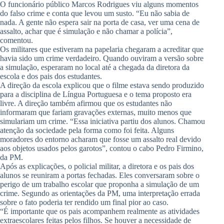
O funcionário público Marcos Rodrigues viu alguns momentos
do falso crime e conta que levou um susto. “Eu não sabia de
nada. A gente não espera sair na porta de casa, ver uma cena de
assalto, achar que é simulação e não chamar a polícia”,
comentou.
Os militares que estiveram na papelaria chegaram a acreditar que
havia sido um crime verdadeiro. Quando ouviram a versão sobre
a simulação, esperaram no local até a chegada da diretora da
escola e dos pais dos estudantes.
A direção da escola explicou que o filme estava sendo produzido
para a disciplina de Língua Portuguesa e o tema proposto era
livre. A direção também afirmou que os estudantes não
informaram que fariam gravações externas, muito menos que
simulariam um crime. “Essa iniciativa partiu dos alunos. Chamou
atenção da sociedade pela forma como foi feita. Alguns
moradores do entorno acharam que fosse um assalto real devido
aos objetos usados pelos garotos”, contou o cabo Pedro Firmino,
da PM.
Após as explicações, o policial militar, a diretora e os pais dos
alunos se reuniram a portas fechadas. Eles conversaram sobre o
perigo de um trabalho escolar que proponha a simulação de um
crime. Segundo as orientações da PM, uma interpretação errada
sobre o fato poderia ter rendido um final pior ao caso.
“É importante que os pais acompanhem realmente as atividades
extraescolares feitas pelos filhos. Se houver a necessidade de