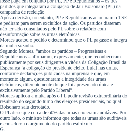
fosse paga em conjunto por PL, PP e Republicanos – os três
partidos que integraram a coligação de Jair Bolsonaro (PL) na
campanha de reeleição.
Após a decisão, no entanto, PP e Republicanos acionaram o TSE
e pediram para serem excluídos da ação. Os partidos disseram
não ter sido consultados pelo PL sobre o relatório com
desinformação sobre as urnas eletrônicas.
Moraes acatou o pedido e determinou que o PL pagasse a íntegra
da multa sozinho.
Segundo Moraes, “ambos os partidos – Progressistas e
Republicanos – afirmaram, expressamente, que reconheceram
publicamente por seus dirigentes a vitória da Coligação Brasil da
Esperança [a coligação do presidente eleito, Lula] nas urnas,
conforme declarações publicadas na imprensa e que, em
momento algum, questionaram a integridade das urnas
eletrônicas, diferentemente do que foi apresentado única e
exclusivamente pelo Partido Liberal”.
Moraes aplicou a multa após o PL pedir revisão extraordinária do
resultado do segundo turno das eleições presidenciais, no qual
Bolsonaro saiu derrotado.
O PL disse que cerca de 60% das urnas não eram auditáveis. Por
outro lado, o ministro informou que todas as urnas são auditáveis
e considerou o argumento do partido esdrúxulo.
G1