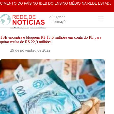
Pular
ENTO DO PAÍS NO IDEB DO ENSINO MÉDIO NA REDE ESTADUAL
para
o
conteúdo
o lugar da
informação
Destaque
Política
TSE encontra e bloqueia R$ 13,6 milhões em conta do PL para
quitar multa de R$ 22,9 milhões
29 de novembro de 2022