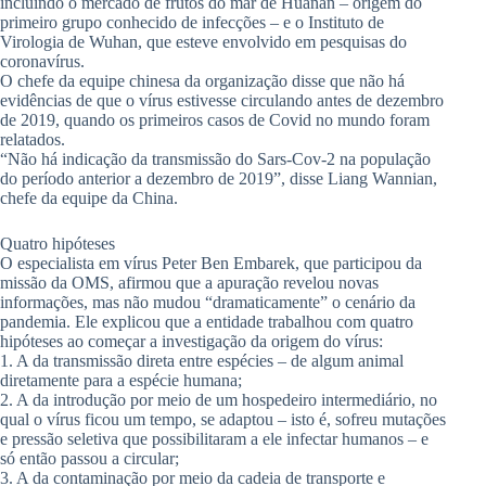
incluindo o mercado de frutos do mar de Huanan – origem do
primeiro grupo conhecido de infecções – e o Instituto de
Virologia de Wuhan, que esteve envolvido em pesquisas do
coronavírus.
O chefe da equipe chinesa da organização disse que não há
evidências de que o vírus estivesse circulando antes de dezembro
de 2019, quando os primeiros casos de Covid no mundo foram
relatados.
“Não há indicação da transmissão do Sars-Cov-2 na população
do período anterior a dezembro de 2019”, disse Liang Wannian,
chefe da equipe da China.
Quatro hipóteses
O especialista em vírus Peter Ben Embarek, que participou da
missão da OMS, afirmou que a apuração revelou novas
informações, mas não mudou “dramaticamente” o cenário da
pandemia. Ele explicou que a entidade trabalhou com quatro
hipóteses ao começar a investigação da origem do vírus:
1. A da transmissão direta entre espécies – de algum animal
diretamente para a espécie humana;
2. A da introdução por meio de um hospedeiro intermediário, no
qual o vírus ficou um tempo, se adaptou – isto é, sofreu mutações
e pressão seletiva que possibilitaram a ele infectar humanos – e
só então passou a circular;
3. A da contaminação por meio da cadeia de transporte e