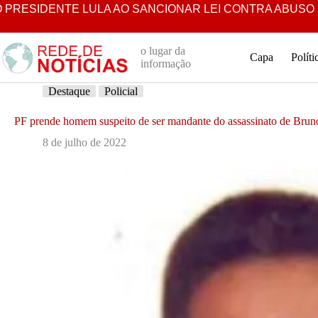
Pular
SIDENTE LULA AO SANCIONAR LEI CONTRA ABUSO INFANT
para
o
conteúdo
o lugar da
Capa
Políti
informação
Destaque
Policial
PF prende homem suspeito de ser mandante do assassinato de Bru
8 de julho de 2022