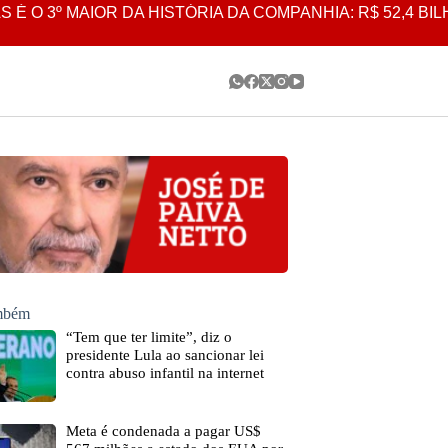
 MAIOR DA HISTÓRIA DA COMPANHIA: R$ 52,4 BILHÕES
ambém
“Tem que ter limite”, diz o
presidente Lula ao sancionar lei
contra abuso infantil na internet
Meta é condenada a pagar US$