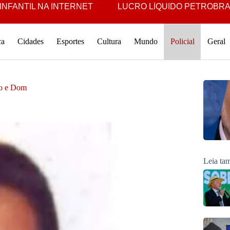
IL NA INTERNET
LUCRO LÍQUIDO PETROBRAS É O 3º
ca
Cidades
Esportes
Cultura
Mundo
Policial
Geral
no e Dom
Leia t