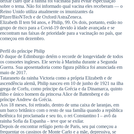
deixar claro que a rainha foi vacinada para evitar especulação
sobre o tema. Não foi informado qual vacina eles receberam — o
Reino Unido utiliza atualmente os imunizantes da
Pfizer/BioNTech e de Oxford/AstraZeneca.
Elizabeth II tem 94 anos, e Philip, 99. Os dois, portanto, estão no
grupo de risco para a Covid-19 devido à idade avançada e se
encontram nas faixas de prioridade para a vacinação no país, que
começou em dezembro.
Perfil do príncipe Philip
O duque de Edimburgo detém o recorde de longevidade de todos
os consortes ingleses. Ele serviu à Marinha durante a Segunda
Guerra. Sua aposentadoria como figura pública foi anunciada em
maio de 2017.
Tataraneto da rainha Victoria como a própria Elizabeth e de
ascendência alemã, Philip nasceu em 10 de junho de 1921 na ilha
grega de Corfu, como príncipe da Grécia e da Dinamarca, quinto
filho e único homem da princesa Alice de Battenberg e do
príncipe Andrew da Grécia.
Aos 18 meses, foi retirado, dentro de uma caixa de laranjas, em
um barco britânico com o resto de sua família quando a república
helênica foi proclamada e seu tio, o rei Constantino I – avô da
rainha Sofia da Espanha – teve que se exilar.
Depois de encontrar refúgio perto de Paris, seu pai começou a
frequentar os cassinos de Monte Carlo e a mãe, depressiva, se