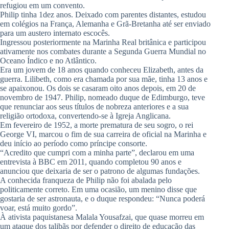
refugiou em um convento.
Philip tinha 1dez anos. Deixado com parentes distantes, estudou
em colégios na França, Alemanha e Grã-Bretanha até ser enviado
para um austero internato escocês.
Ingressou posteriormente na Marinha Real britânica e participou
ativamente nos combates durante a Segunda Guerra Mundial no
Oceano Índico e no Atlântico.
Era um jovem de 18 anos quando conheceu Elizabeth, antes da
guerra. Lilibeth, como era chamada por sua mãe, tinha 13 anos e
se apaixonou. Os dois se casaram oito anos depois, em 20 de
novembro de 1947. Philip, nomeado duque de Edimburgo, teve
que renunciar aos seus títulos de nobreza anteriores e a sua
religião ortodoxa, convertendo-se à Igreja Anglicana.
Em fevereiro de 1952, a morte prematura de seu sogro, o rei
George VI, marcou o fim de sua carreira de oficial na Marinha e
deu início ao período como príncipe consorte.
“Acredito que cumpri com a minha parte”, declarou em uma
entrevista à BBC em 2011, quando completou 90 anos e
anunciou que deixaria de ser o patrono de algumas fundações.
A conhecida franqueza de Philip não foi abalada pelo
politicamente correto. Em uma ocasião, um menino disse que
gostaria de ser astronauta, e o duque respondeu: “Nunca poderá
voar, está muito gordo”.
À ativista paquistanesa Malala Yousafzai, que quase morreu em
um ataque dos talibãs por defender o direito de educação das